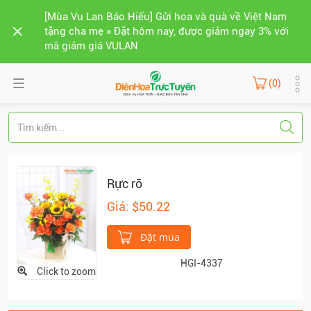
[Mùa Vu Lan Báo Hiếu] Gửi hoa và quà về Việt Nam
tặng cha mẹ » Đặt hôm nay, được giảm ngay 3% với
mã giảm giá VULAN
(0)
Rực rỡ
Giá: $50.22
Đặt mua
HGI-4337
Click to zoom