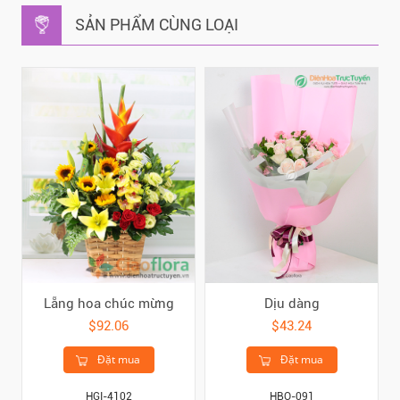
SẢN PHẨM CÙNG LOẠI
Lẵng hoa chúc mừng
Dịu dàng
$92.06
$43.24
Đặt mua
Đặt mua
HGI-4102
HBO-091