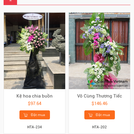
Kệ hoa chia buồn
Vô Cùng Thương Tiếc
$97.64
$146.46
Đặt mua
Đặt mua
HTA-234
HTA-202