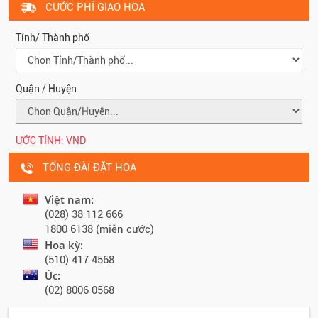
CƯỚC PHÍ GIAO HOA
Tỉnh/ Thành phố
Quận / Huyện
ƯỚC TÍNH:
VND
TỔNG ĐÀI ĐẶT HOA
Việt nam:
(028) 38 112 666
1800 6138 (miễn cước)
Hoa kỳ:
(510) 417 4568
Úc:
(02) 8006 0568