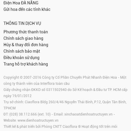
Điện Hoa
ĐÀ NẴNG
Gửi hoa đến các tỉnh khác
THÔNG TIN DỊCH VỤ
Phương thức thanh toán
Chính sách giao hàng
Hủy & thay đổi đơn hàng
Chính sách bảo mật
Điều khoản sử dụng
Trang hỗ trợ khách hàng
Copyright © 2007-2016 Công ty Cổ Phần Chuyển Phát Nhanh Điện Hoa - Một
công ty thành viên của Interflora toàn cầu
Giấy chứng nhận ĐKKD số 0311502940 do Sở Kế hoạch & Đầu tư TP. HCM cấp
ngày 19/01/2012
Trụ sở chính: Ciaoflora Bldg 260/4/46 Nguyễn Thái Bình, P.12, Quận Tân Bình,
TPHCM
ĐT: (028) 38.112.666 (ext. 10) - Email:
xinchaoatdienhoatructuyen.vn
-
Website:
www.dienhoatructuyen.vn
Thiết kế & phát triển bởi Phòng CNTT Ciaoflora ® Hoạt động tốt trên môi