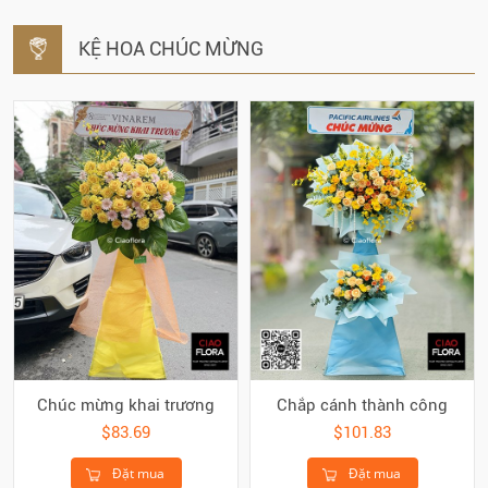
KỆ HOA CHÚC MỪNG
Chúc mừng khai trương
Chắp cánh thành công
$83.69
$101.83
Đặt mua
Đặt mua