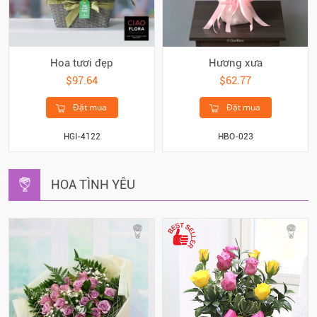
Hoa tươi đẹp
Hương xưa
$97.64
$62.77
Đặt mua
Đặt mua
HGI-4122
HBO-023
HOA TÌNH YÊU