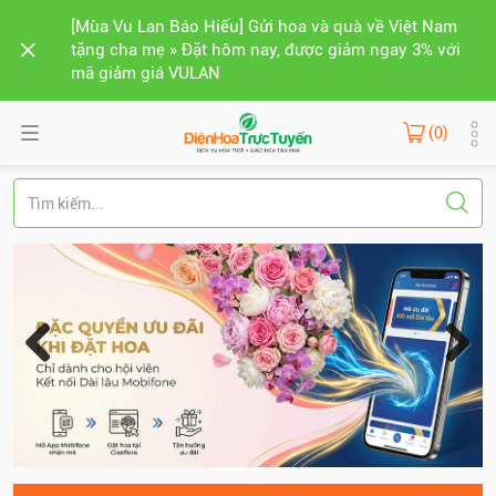
[Mùa Vu Lan Báo Hiếu] Gửi hoa và quà về Việt Nam
tặng cha mẹ » Đặt hôm nay, được giảm ngay 3% với
mã giảm giá VULAN
(0)