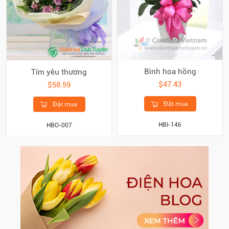
Bình hoa hồng
Tím yêu thương
$47.43
$58.59
Đặt mua
Đặt mua
HBI-146
HBO-007