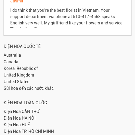
Jasmil
I do think that you're the best florist in Vietnam. Your
support department via phone at 510-417-4568 speaks
English very well. My girlfriend like your flowers and service.
Thanks for all!
ĐIỆN HOA QUỐC TẾ
Australia
Canada
Korea, Republic of
United Kingdom
United States
Gửi hoa đến các nước khác
ĐIỆN HOA TOÀN QUỐC
Điện Hoa
CẦN THƠ
Điện Hoa
HÀ NỘI
Điện Hoa
HUẾ
Điện Hoa
TP. HỒ CHÍ MINH