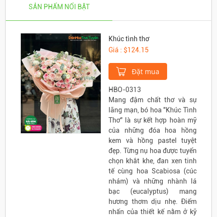
SẢN PHẨM NỔI BẬT
Khúc tình thơ
Giá : $124.15
Đặt mua
HBO-0313
Mang đậm chất thơ và sự
lãng mạn, bó hoa "Khúc Tình
Thơ" là sự kết hợp hoàn mỹ
của những đóa hoa hồng
kem và hồng pastel tuyệt
đẹp. Từng nụ hoa được tuyển
chọn khắt khe, đan xen tinh
tế cùng hoa Scabiosa (cúc
nhám) và những nhành lá
bạc (eucalyptus) mang
hương thơm dịu nhẹ. Điểm
nhấn của thiết kế nằm ở kỹ