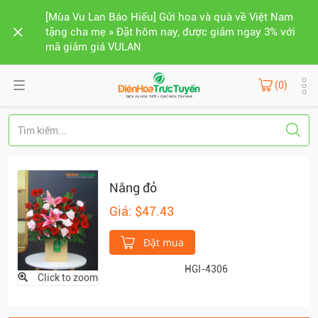
[Mùa Vu Lan Báo Hiếu] Gửi hoa và quà về Việt Nam
tặng cha mẹ » Đặt hôm nay, được giảm ngay 3% với
mã giảm giá VULAN
(0)
Nắng đỏ
Giá: $47.43
Đặt mua
HGI-4306
Click to zoom