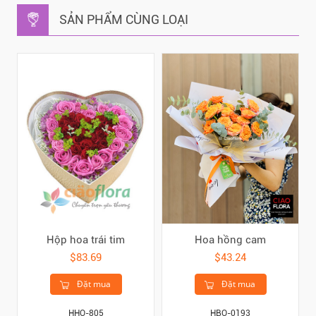
SẢN PHẨM CÙNG LOẠI
Hộp hoa trái tim
Hoa hồng cam
$83.69
$43.24
Đặt mua
Đặt mua
HHO-805
HBO-0193