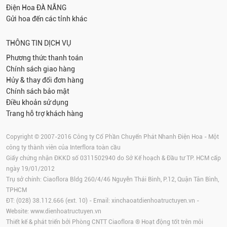
Điện Hoa
ĐÀ NẴNG
Gửi hoa đến các tỉnh khác
THÔNG TIN DỊCH VỤ
Phương thức thanh toán
Chính sách giao hàng
Hủy & thay đổi đơn hàng
Chính sách bảo mật
Điều khoản sử dụng
Trang hỗ trợ khách hàng
Copyright © 2007-2016 Công ty Cổ Phần Chuyển Phát Nhanh Điện Hoa - Một
công ty thành viên của Interflora toàn cầu
Giấy chứng nhận ĐKKD số 0311502940 do Sở Kế hoạch & Đầu tư TP. HCM cấp
ngày 19/01/2012
Trụ sở chính: Ciaoflora Bldg 260/4/46 Nguyễn Thái Bình, P.12, Quận Tân Bình,
TPHCM
ĐT: (028) 38.112.666 (ext. 10) - Email:
xinchaoatdienhoatructuyen.vn
-
Website:
www.dienhoatructuyen.vn
Thiết kế & phát triển bởi Phòng CNTT Ciaoflora ® Hoạt động tốt trên môi