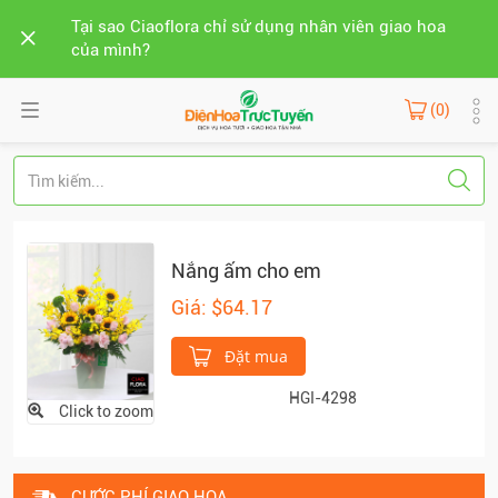
Tại sao Ciaoflora chỉ sử dụng nhân viên giao hoa
của mình?
(0)
Nắng ấm cho em
Giá: $64.17
Đặt mua
HGI-4298
Click to zoom
CƯỚC PHÍ GIAO HOA