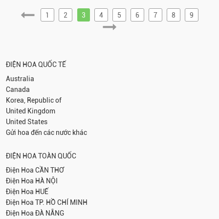
1
2
3
4
5
6
7
8
9
ĐIỆN HOA QUỐC TẾ
Australia
Canada
Korea, Republic of
United Kingdom
United States
Gửi hoa đến các nước khác
ĐIỆN HOA TOÀN QUỐC
Điện Hoa
CẦN THƠ
Điện Hoa
HÀ NỘI
Điện Hoa
HUẾ
Điện Hoa
TP. HỒ CHÍ MINH
Điện Hoa
ĐÀ NẴNG