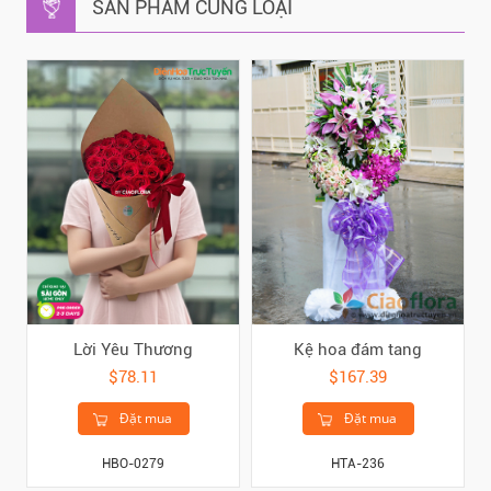
SẢN PHẨM CÙNG LOẠI
Lời Yêu Thương
Kệ hoa đám tang
$78.11
$167.39
Đặt mua
Đặt mua
HBO-0279
HTA-236