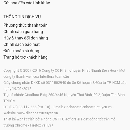
Gửi hoa đến các tỉnh khác
THÔNG TIN DỊCH VỤ
Phương thức thanh toán
Chính sách giao hàng
Hủy & thay đổi đơn hàng
Chính sách bảo mật
Điều khoản sử dụng
Trang hỗ trợ khách hàng
Copyright © 2007-2016 Công ty Cổ Phần Chuyển Phát Nhanh Điện Hoa - Một
công ty thành viên của Interflora toàn cầu
Giấy chứng nhận ĐKKD số 0311502940 do Sở Kế hoạch & Đầu tư TP. HCM cấp
ngày 19/01/2012
Trụ sở chính: Ciaoflora Bldg 260/4/46 Nguyễn Thái Bình, P.12, Quận Tân Bình,
TPHCM
ĐT: (028) 38.112.666 (ext. 10) - Email:
xinchaoatdienhoatructuyen.vn
-
Website:
www.dienhoatructuyen.vn
Thiết kế & phát triển bởi Phòng CNTT Ciaoflora ® Hoạt động tốt trên môi
trường
Chrome
-
Firefox
và IE9+