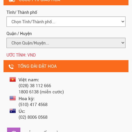
Tỉnh/ Thành phố
Quận / Huyện
ƯỚC TÍNH:
VND
TỔNG ĐÀI ĐẶT HOA
Việt nam:
(028) 38 112 666
1800 6138 (miễn cước)
Hoa kỳ:
(510) 417 4568
Úc:
(02) 8006 0568