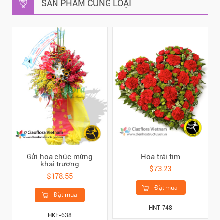
SẢN PHẨM CÙNG LOẠI
Gửi hoa chúc mừng
Hoa trái tim
khai trương
$73.23
$178.55
Đặt mua
Đặt mua
HNT-748
HKE-638