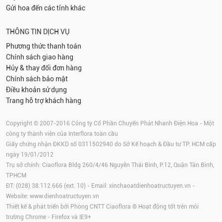
Gửi hoa đến các tỉnh khác
THÔNG TIN DỊCH VỤ
Phương thức thanh toán
Chính sách giao hàng
Hủy & thay đổi đơn hàng
Chính sách bảo mật
Điều khoản sử dụng
Trang hỗ trợ khách hàng
Copyright © 2007-2016 Công ty Cổ Phần Chuyển Phát Nhanh Điện Hoa - Một
công ty thành viên của Interflora toàn cầu
Giấy chứng nhận ĐKKD số 0311502940 do Sở Kế hoạch & Đầu tư TP. HCM cấp
ngày 19/01/2012
Trụ sở chính: Ciaoflora Bldg 260/4/46 Nguyễn Thái Bình, P.12, Quận Tân Bình,
TPHCM
ĐT: (028) 38.112.666 (ext. 10) - Email:
xinchaoatdienhoatructuyen.vn
-
Website:
www.dienhoatructuyen.vn
Thiết kế & phát triển bởi Phòng CNTT Ciaoflora ® Hoạt động tốt trên môi
trường
Chrome
-
Firefox
và IE9+