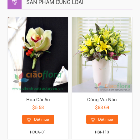
SẢN PHẨM CÙNG LOẠI
Hoa Cài Áo
Cùng Vui Nào
$5.58
$83.69
Đặt mua
Đặt mua
HCUA-01
HBI-113