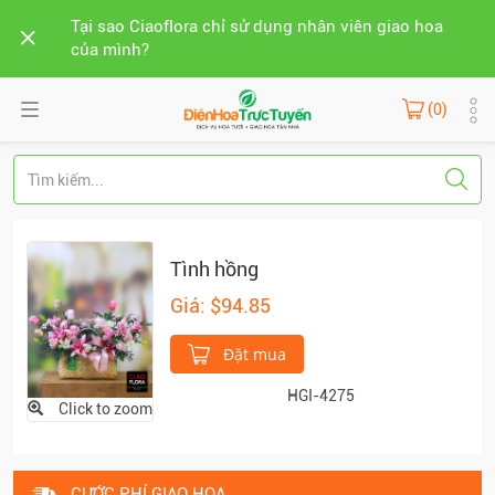
Tại sao Ciaoflora chỉ sử dụng nhân viên giao hoa
của mình?
(0)
Tình hồng
Giá: $94.85
Đặt mua
HGI-4275
Click to zoom
CƯỚC PHÍ GIAO HOA