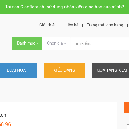
Tại sao Ciaoflora chỉ sử dụng nhân viên giao hoa của mình?
Giới thiệu
Liên hệ
Trạng thái đơn hàng
Danh mục
Chọn giá
LOẠI HOA
KIỂU DÁNG
QUÀ TẶNG KÈM
Lên
T
66.96