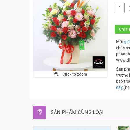
Chi t
Mỗi
giỏ
chúc mừ
phần th
www.di
Sản phẩ
Click to zoom
trường 
báo trư
đây
(ho
SẢN PHẨM CÙNG LOẠI