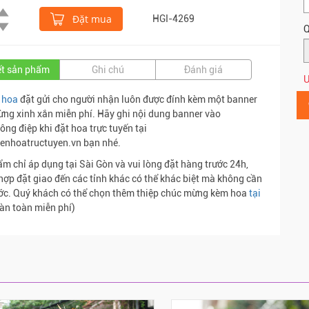
Đặt mua
HGI-4269
Q
iết sản phẩm
Ghi chú
Đánh giá
Ư
 hoa
đặt gửi cho người nhận luôn được đính kèm một banner
ng xinh xắn miễn phí. Hãy ghi nội dung banner vào
ông điệp khi đặt hoa trực tuyến tại
enhoatructuyen.vn bạn nhé.
m chỉ áp dụng tại Sài Gòn và vui lòng đặt hàng trước 24h,
hợp đặt giao đến các tỉnh khác có thể khác biệt mà không cần
ớc. Quý khách có thể chọn thêm thiệp chúc mừng kèm hoa
tại
àn toàn miễn phí)