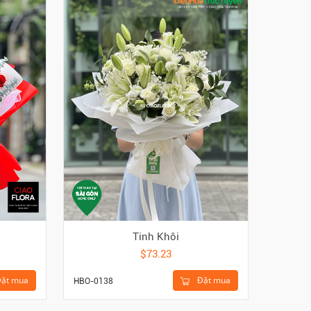
Tinh Khôi
$73.23
ặt mua
Đặt mua
HBO-0138
HGI-449