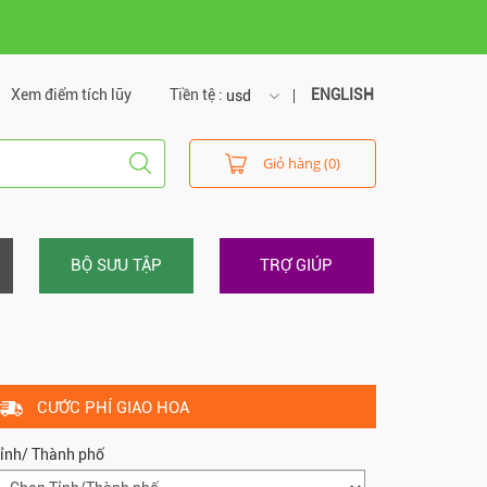
Xem điểm tích lũy
Tiền tệ :
ENGLISH
usd
usd
Giỏ hàng (0)
vnd
BỘ SƯU TẬP
TRỢ GIÚP
CƯỚC PHÍ GIAO HOA
ỉnh/ Thành phố