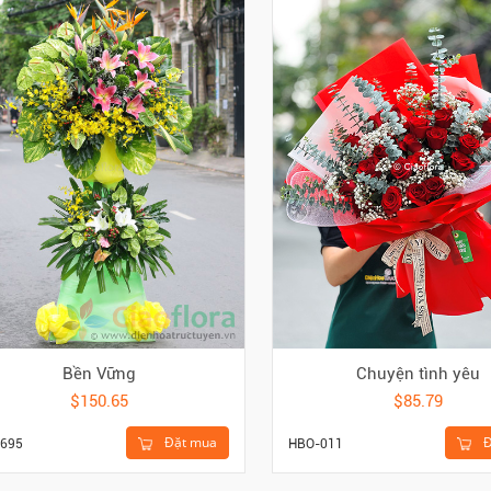
Bền Vững
Chuyện tình yêu
$150.65
$85.79
Đặt mua
Đ
695
HBO-011