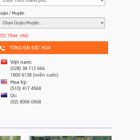
uận / Huyện
ỚC TÍNH:
VND
TỔNG ĐÀI ĐẶT HOA
Việt nam:
(028) 38 112 666
1800 6138 (miễn cước)
Hoa kỳ:
(510) 417 4568
Úc:
(02) 8006 0568