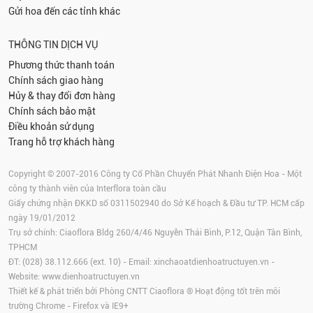
Gửi hoa đến các tỉnh khác
THÔNG TIN DỊCH VỤ
Phương thức thanh toán
Chính sách giao hàng
Hủy & thay đổi đơn hàng
Chính sách bảo mật
Điều khoản sử dụng
Trang hỗ trợ khách hàng
Copyright © 2007-2016 Công ty Cổ Phần Chuyển Phát Nhanh Điện Hoa - Một
công ty thành viên của Interflora toàn cầu
Giấy chứng nhận ĐKKD số 0311502940 do Sở Kế hoạch & Đầu tư TP. HCM cấp
ngày 19/01/2012
Trụ sở chính: Ciaoflora Bldg 260/4/46 Nguyễn Thái Bình, P.12, Quận Tân Bình,
TPHCM
ĐT: (028) 38.112.666 (ext. 10) - Email:
xinchaoatdienhoatructuyen.vn
-
Website:
www.dienhoatructuyen.vn
Thiết kế & phát triển bởi Phòng CNTT Ciaoflora ® Hoạt động tốt trên môi
trường
Chrome
-
Firefox
và IE9+