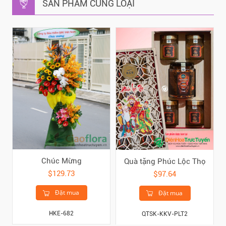
SẢN PHẨM CÙNG LOẠI
Chúc Mừng
Quà tặng Phúc Lộc Thọ
$129.73
$97.64
Đặt mua
Đặt mua
HKE-682
QTSK-KKV-PLT2