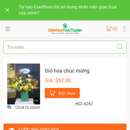
Tại sao Ciaoflora chỉ sử dụng nhân viên giao hoa
của mình?
(0)
Giỏ hoa chúc mừng
Giá: $92.06
Đặt mua
HGI-4267
Click to zoom
CƯỚC PHÍ GIAO HOA