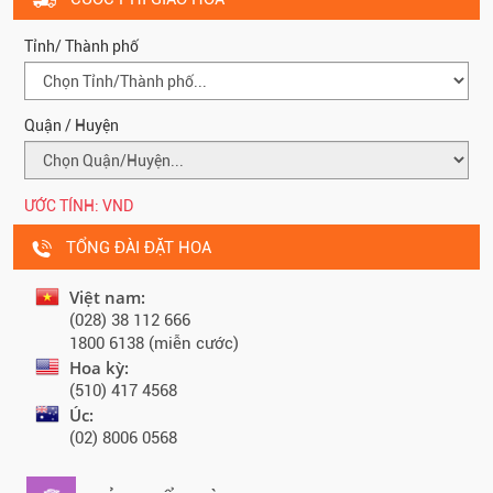
Tỉnh/ Thành phố
Quận / Huyện
ƯỚC TÍNH:
VND
TỔNG ĐÀI ĐẶT HOA
Việt nam:
(028) 38 112 666
1800 6138 (miễn cước)
Hoa kỳ:
(510) 417 4568
Úc:
(02) 8006 0568