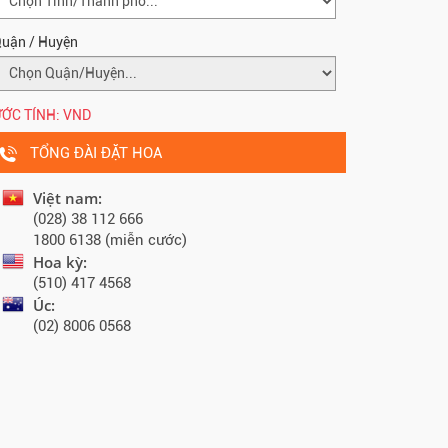
uận / Huyện
ỚC TÍNH:
VND
TỔNG ĐÀI ĐẶT HOA
Việt nam:
(028) 38 112 666
1800 6138 (miễn cước)
Hoa kỳ:
(510) 417 4568
Úc:
(02) 8006 0568