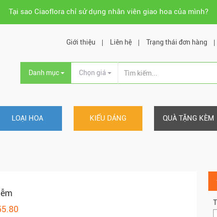
Tại sao Ciaoflora chỉ sử dụng nhân viên giao hoa của mình?
Giới thiệu
Liên hệ
Trạng thái đơn hàng
Danh mục
Chọn giá
LOẠI HOA
KIỂU DÁNG
QUÀ TẶNG KÈM
iễm
T
55.80