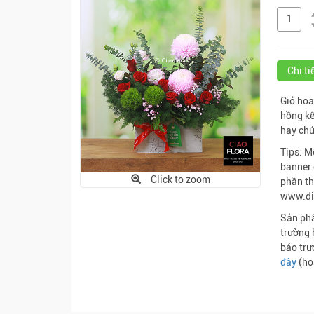
Chi t
Giỏ hoa
hồng kế
hay chú
Tips: M
banner 
Click to zoom
phần th
www.di
Sản phẩ
trường 
báo trư
đây
(ho