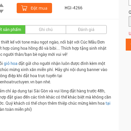
Đặt mua
HGI-4266
Q
iết sản phẩm
Ghi chú
Đánh giá
Ư
 thiết kế với tone màu ngọt ngào, nổi bật với Cúc Mẫu Đơn
t hợp cùng hoa hồng đỏ và bibi... Thích hợp tặng sinh nhật
c người thân/bạn bè ngày mới vui vẻ!
ỗi
giỏ hoa
đặt gửi cho người nhận luôn được đính kèm một
chúc mừng xinh xắn miễn phí. Hãy ghi nội dung banner vào
ông điệp khi đặt hoa trực tuyến tại
enhoatructuyen.vn bạn nhé.
m chỉ áp dụng tại Sài Gòn và vui lòng đặt hàng trước 48h,
hợp đặt giao đến các tỉnh khác có thể khác biệt mà không cần
ớc. Quý khách có thể chọn thêm thiệp chúc mừng kèm hoa
tại
àn toàn miễn phí)