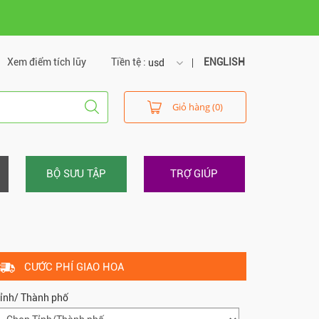
Xem điểm tích lũy
Tiền tệ :
ENGLISH
usd
usd
Giỏ hàng (0)
vnd
BỘ SƯU TẬP
TRỢ GIÚP
CƯỚC PHÍ GIAO HOA
ỉnh/ Thành phố