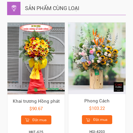
SẢN PHẨM CÙNG LOẠI
Phong Cách
Khai trương Hồng phát
$103.22
$90.67
Đặt mua
Đặt mua
HGI-4203
HKE-625