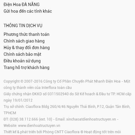
Điện Hoa
ĐÀ NẴNG
Gửi hoa đến các tỉnh khác
THÔNG TIN DỊCH VỤ
Phương thức thanh toán
Chính sách giao hàng
Hủy & thay đổi đơn hàng
Chính sách bảo mật
Điều khoản sử dụng
Trang hỗ trợ khách hàng
Copyright © 2007-2016 Công ty Cổ Phần Chuyển Phát Nhanh Điện Hoa - Một
công ty thành viên của Interflora toàn cầu
Giấy chứng nhận ĐKKD số 0311502940 do Sở Kế hoạch & Đầu tư TP. HCM cấp
ngày 19/01/2012
Trụ sở chính: Ciaoflora Bldg 260/4/46 Nguyễn Thái Bình, P.12, Quận Tân Bình,
TPHCM
ĐT: (028) 38.112.666 (ext. 10) - Email:
xinchaoatdienhoatructuyen.vn
-
Website:
www.dienhoatructuyen.vn
Thiết kế & phát triển bởi Phòng CNTT Ciaoflora ® Hoạt động tốt trên môi