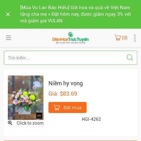
[Mùa Vu Lan Báo Hiếu] Gửi hoa và quà về Việt Nam
tặng cha mẹ » Đặt hôm nay, được giảm ngay 3% với
mã giảm giá VULAN
(0)
Niềm hy vọng
Giá: $83.69
Đặt mua
HGI-4262
Click to zoom