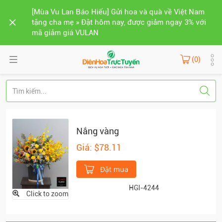
[Mùa Vu Lan Báo Hiếu] Gửi hoa và quà về Việt Nam
tặng cha mẹ » Đặt hôm nay, được giảm ngay 3% với
mã giảm giá VULAN
(0)
Nắng vàng
Giá: $78.11
Đặt mua
HGI-4244
Click to zoom