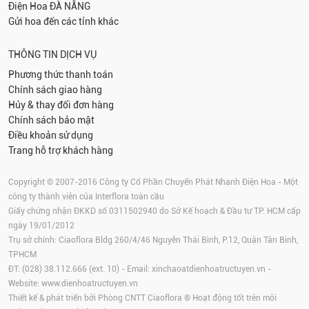
Điện Hoa
ĐÀ NẴNG
Gửi hoa đến các tỉnh khác
THÔNG TIN DỊCH VỤ
Phương thức thanh toán
Chính sách giao hàng
Hủy & thay đổi đơn hàng
Chính sách bảo mật
Điều khoản sử dụng
Trang hỗ trợ khách hàng
Copyright © 2007-2016 Công ty Cổ Phần Chuyển Phát Nhanh Điện Hoa - Một
công ty thành viên của Interflora toàn cầu
Giấy chứng nhận ĐKKD số 0311502940 do Sở Kế hoạch & Đầu tư TP. HCM cấp
ngày 19/01/2012
Trụ sở chính: Ciaoflora Bldg 260/4/46 Nguyễn Thái Bình, P.12, Quận Tân Bình,
TPHCM
ĐT: (028) 38.112.666 (ext. 10) - Email:
xinchaoatdienhoatructuyen.vn
-
Website:
www.dienhoatructuyen.vn
Thiết kế & phát triển bởi Phòng CNTT Ciaoflora ® Hoạt động tốt trên môi