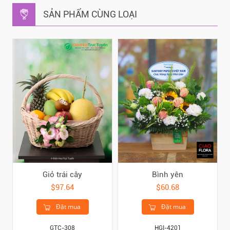
SẢN PHẨM CÙNG LOẠI
Giỏ trái cây
Bình yên
$97.64
$60.68
Đặt mua
Đặt mua
GTC-308
HGI-4201