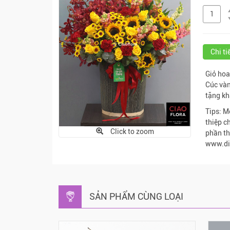
Chi t
Giỏ hoa
Cúc vàn
tặng kh
Tips: M
thiệp c
Click to zoom
phần th
www.di
SẢN PHẨM CÙNG LOẠI