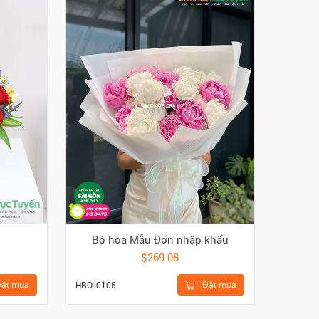
Bó hoa Mẫu Đơn nhập khẩu
$269.08
Đặt mua
ặt mua
HBO-0105
HGI-419