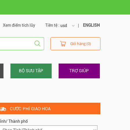
Xem điểm tích lũy
Tiền tệ :
ENGLISH
usd
usd
Giỏ hàng (0)
vnd
BỘ SƯU TẬP
TRỢ GIÚP
CƯỚC PHÍ GIAO HOA
ỉnh/ Thành phố