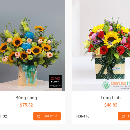
Bừng sáng
Lung Linh
$75.32
$48.82
Đặt mua
Đ
4132
HGI-476