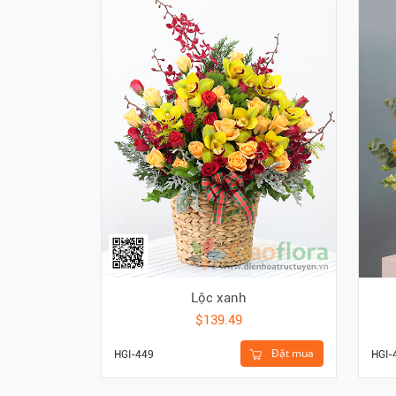
Lộc xanh
$139.49
Đặt mua
HGI-
HGI-449