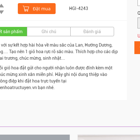
Đặt mua
HGI-4243
Q
iết sản phẩm
Ghi chú
Đánh giá
Ư
 với sự kết hợp hài hòa về màu sắc của Lan, Hướng Dương,
g.... Tạo nên 1 giỏ hoa rực rỡ sắc màu. Thích hợp cho các dịp
ai trương, chúc mừng, sinh nhật...
ỗi giỏ hoa đặt gửi cho người nhận luôn được đính kèm một
húc mừng xinh xắn miễn phí. Hãy ghi nội dung thiệp vào
ông điệp khi đặt hoa trực tuyến tại
enhoatructuyen.vn bạn nhé.