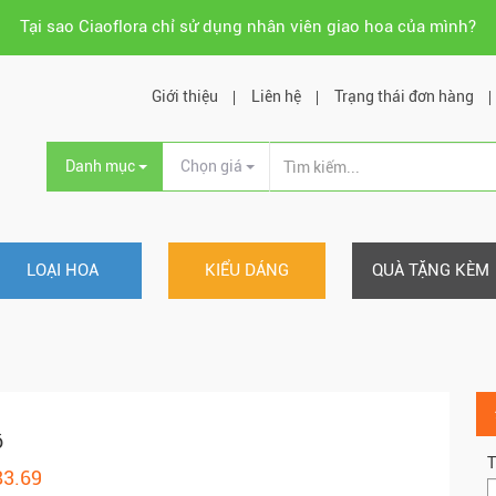
Tại sao Ciaoflora chỉ sử dụng nhân viên giao hoa của mình?
Giới thiệu
Liên hệ
Trạng thái đơn hàng
Danh mục
Chọn giá
LOẠI HOA
KIỂU DÁNG
QUÀ TẶNG KÈM
ỡ
T
83.69