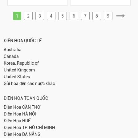
1
2
3
4
5
6
7
8
9
ĐIỆN HOA QUỐC TẾ
Australia
Canada
Korea, Republic of
United Kingdom
United States
Gửi hoa đến các nước khác
ĐIỆN HOA TOÀN QUỐC
Điện Hoa
CẦN THƠ
Điện Hoa
HÀ NỘI
Điện Hoa
HUẾ
Điện Hoa
TP. HỒ CHÍ MINH
Điện Hoa
ĐÀ NẴNG