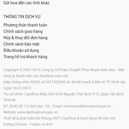
Gửi hoa đến các tỉnh khác
THÔNG TIN DỊCH VỤ
Phương thức thanh toán
Chính sách giao hàng
Hủy & thay đổi đơn hàng
Chính sách bảo mật
Điều khoản sử dụng
Trang hỗ trợ khách hàng
Copyright © 2007-2016 Công ty Cổ Phần Chuyển Phát Nhanh Điện Hoa - Một
công ty thành viên của Interflora toàn cầu
Giấy chứng nhận ĐKKD số 0311502940 do Sở Kế hoạch & Đầu tư TP. HCM cấp
ngày 19/01/2012
Trụ sở chính: Ciaoflora Bldg 260/4/46 Nguyễn Thái Bình, P.12, Quận Tân Bình,
TPHCM
ĐT: (028) 38.112.666 (ext. 10) - Email:
xinchaoatdienhoatructuyen.vn
-
Website:
www.dienhoatructuyen.vn
Thiết kế & phát triển bởi Phòng CNTT Ciaoflora ® Hoạt động tốt trên môi
trường
Chrome
-
Firefox
và IE9+