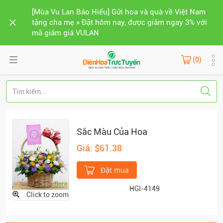
[Mùa Vu Lan Báo Hiếu] Gửi hoa và quà về Việt Nam
tặng cha mẹ » Đặt hôm nay, được giảm ngay 3% với
mã giảm giá VULAN
(0)
Sắc Màu Của Hoa
Giá: $61.38
Đặt mua
HGI-4149
Click to zoom