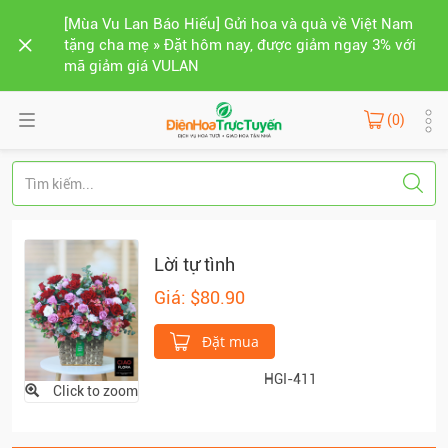
[Mùa Vu Lan Báo Hiếu] Gửi hoa và quà về Việt Nam
tặng cha mẹ » Đặt hôm nay, được giảm ngay 3% với
mã giảm giá VULAN
(0)
Lời tự tình
Giá: $80.90
Đặt mua
HGI-411
Click to zoom