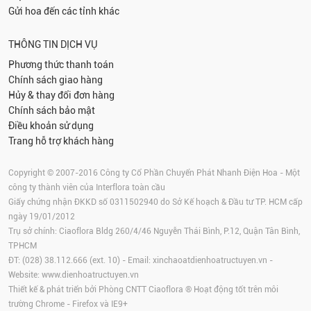
Gửi hoa đến các tỉnh khác
THÔNG TIN DỊCH VỤ
Phương thức thanh toán
Chính sách giao hàng
Hủy & thay đổi đơn hàng
Chính sách bảo mật
Điều khoản sử dụng
Trang hỗ trợ khách hàng
Copyright © 2007-2016 Công ty Cổ Phần Chuyển Phát Nhanh Điện Hoa - Một
công ty thành viên của Interflora toàn cầu
Giấy chứng nhận ĐKKD số 0311502940 do Sở Kế hoạch & Đầu tư TP. HCM cấp
ngày 19/01/2012
Trụ sở chính: Ciaoflora Bldg 260/4/46 Nguyễn Thái Bình, P.12, Quận Tân Bình,
TPHCM
ĐT: (028) 38.112.666 (ext. 10) - Email:
xinchaoatdienhoatructuyen.vn
-
Website:
www.dienhoatructuyen.vn
Thiết kế & phát triển bởi Phòng CNTT Ciaoflora ® Hoạt động tốt trên môi
trường
Chrome
-
Firefox
và IE9+