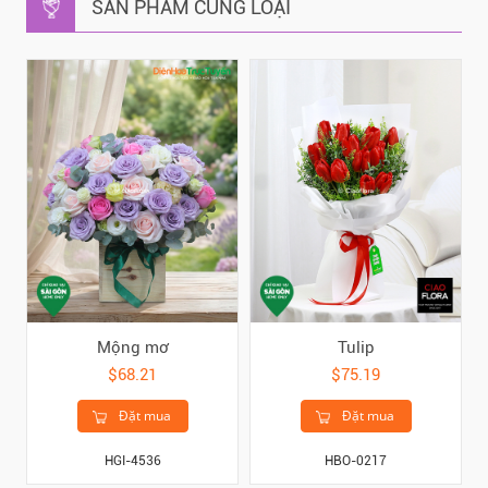
SẢN PHẨM CÙNG LOẠI
Mộng mơ
Tulip
$68.21
$75.19
Đặt mua
Đặt mua
HGI-4536
HBO-0217