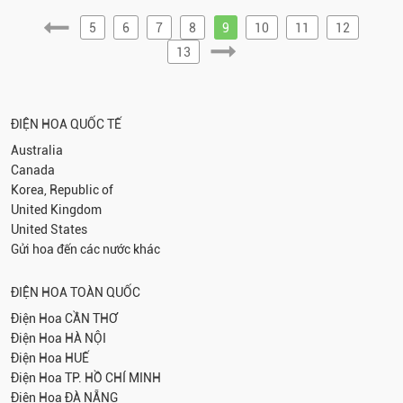
5
6
7
8
9
10
11
12
13
ĐIỆN HOA QUỐC TẾ
Australia
Canada
Korea, Republic of
United Kingdom
United States
Gửi hoa đến các nước khác
ĐIỆN HOA TOÀN QUỐC
Điện Hoa
CẦN THƠ
Điện Hoa
HÀ NỘI
Điện Hoa
HUẾ
Điện Hoa
TP. HỒ CHÍ MINH
Điện Hoa
ĐÀ NẴNG