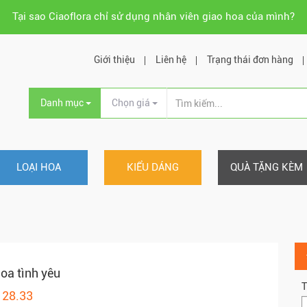
Tại sao Ciaoflora chỉ sử dụng nhân viên giao hoa của mình?
Giới thiệu
Liên hệ
Trạng thái đơn hàng
Danh mục
Chọn giá
LOẠI HOA
KIỂU DÁNG
QUÀ TẶNG KÈM
oa tình yêu
T
128.33