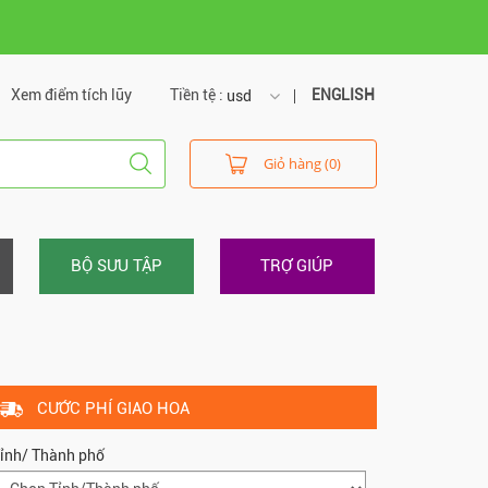
Xem điểm tích lũy
Tiền tệ :
ENGLISH
usd
usd
Giỏ hàng (0)
vnd
BỘ SƯU TẬP
TRỢ GIÚP
CƯỚC PHÍ GIAO HOA
ỉnh/ Thành phố