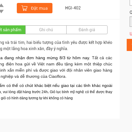
Đặt mua
HGI-402
Q
iết sản phẩm
Ghi chú
Đánh giá
Ư
g và trái tim, hai biểu tượng của tình yêu được kết hợp khéo
ng một lẵng hoa xinh xắn, đầy ý nghĩa.
ora đang nhận đơn hàng mừng 8/3 từ hôm nay.
Tất cả các
ng điện hoa gửi về Việt nam đều tặng kèm một thiệp chúc
nh xắn miễn phí và được giao với đội nhân viên giao hàng
nghiệp và dễ thương của Ciaoflora.
m có thể có chút khác biệt nếu giao tại các tỉnh khác ngoài
n
, vui lòng đặt hàng trước 24h
.
Giỏ lục bình mỹ nghệ có thể được thay
 giỏ có hình dáng tương tự khi không có hàng