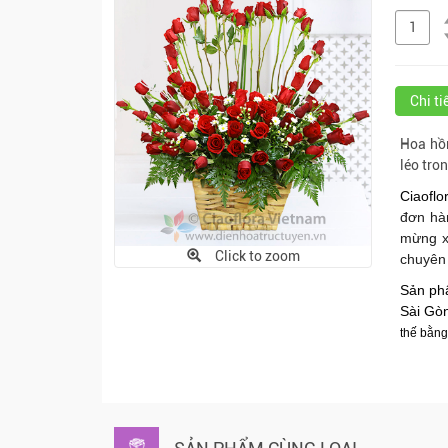
Chi t
Hoa hồn
léo tro
Ciaofl
đơn hà
mừng xi
Click to zoom
chuyên 
Sản phẩ
Sài Gò
thế bằng