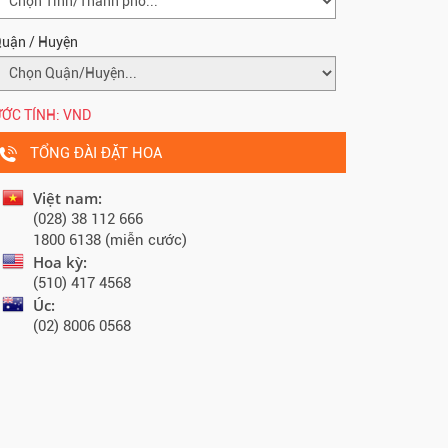
uận / Huyện
ỚC TÍNH:
VND
TỔNG ĐÀI ĐẶT HOA
Việt nam:
(028) 38 112 666
1800 6138 (miễn cước)
Hoa kỳ:
(510) 417 4568
Úc:
(02) 8006 0568