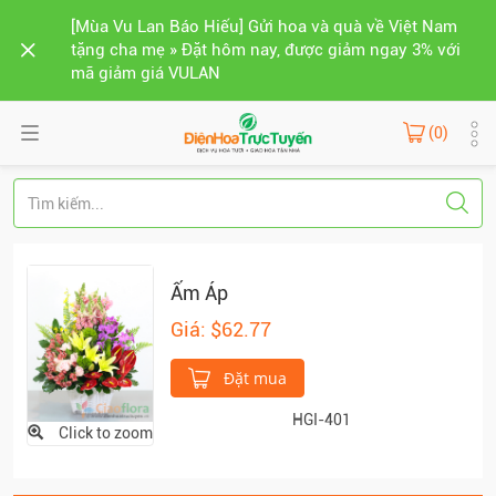
[Mùa Vu Lan Báo Hiếu] Gửi hoa và quà về Việt Nam
tặng cha mẹ » Đặt hôm nay, được giảm ngay 3% với
mã giảm giá VULAN
(0)
Ấm Áp
Giá: $62.77
Đặt mua
HGI-401
Click to zoom