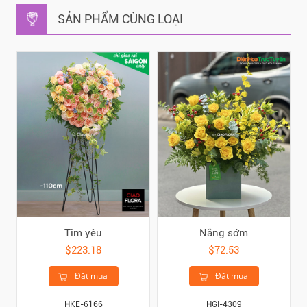
SẢN PHẨM CÙNG LOẠI
Tim yêu
Nắng sớm
$223.18
$72.53
Đặt mua
Đặt mua
HKE-6166
HGI-4309