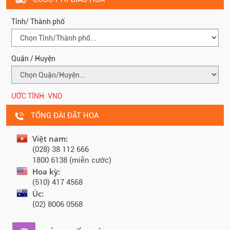
Tỉnh/ Thành phố
Quận / Huyện
ƯỚC TÍNH:
VND
TỔNG ĐÀI ĐẶT HOA
Việt nam:
(028) 38 112 666
1800 6138 (miễn cước)
Hoa kỳ:
(510) 417 4568
Úc:
(02) 8006 0568