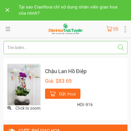
Tại sao Ciaoflora chỉ sử dụng nhân viên giao hoa
của mình?
(0)
Chậu Lan Hồ Điệp
Giá: $83.69
Đặt mua
HDI-916
Click to zoom
CƯỚC PHÍ GIAO HOA