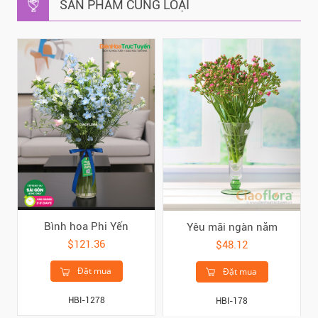
SẢN PHẨM CÙNG LOẠI
Bình hoa Phi Yến
Yêu mãi ngàn năm
$121.36
$48.12
Đặt mua
Đặt mua
HBI-1278
HBI-178