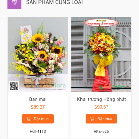
SẢN PHẨM CÙNG LOẠI
Ban mai
Khai trương Hồng phát
$89.27
$90.67
Đặt mua
Đặt mua
HGI-4113
HKE-625