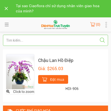
Tại sao Ciaoflora chỉ sử dụng nhân viên giao hoa
của mình?
(0)
Chậu Lan Hồ Điệp
Giá: $265.03
Đặt mua
HDI-906
Click to zoom
CƯỚC PHÍ GIAO HOA