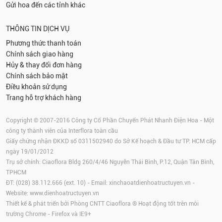
Gửi hoa đến các tỉnh khác
THÔNG TIN DỊCH VỤ
Phương thức thanh toán
Chính sách giao hàng
Hủy & thay đổi đơn hàng
Chính sách bảo mật
Điều khoản sử dụng
Trang hỗ trợ khách hàng
Copyright © 2007-2016 Công ty Cổ Phần Chuyển Phát Nhanh Điện Hoa - Một
công ty thành viên của Interflora toàn cầu
Giấy chứng nhận ĐKKD số 0311502940 do Sở Kế hoạch & Đầu tư TP. HCM cấp
ngày 19/01/2012
Trụ sở chính: Ciaoflora Bldg 260/4/46 Nguyễn Thái Bình, P.12, Quận Tân Bình,
TPHCM
ĐT: (028) 38.112.666 (ext. 10) - Email:
xinchaoatdienhoatructuyen.vn
-
Website:
www.dienhoatructuyen.vn
Thiết kế & phát triển bởi Phòng CNTT Ciaoflora ® Hoạt động tốt trên môi
trường
Chrome
-
Firefox
và IE9+