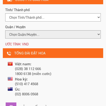
Tỉnh/ Thành phố
Quận / Huyện
ƯỚC TÍNH:
VND
TỔNG ĐÀI ĐẶT HOA
Việt nam:
(028) 38 112 666
1800 6138 (miễn cước)
Hoa kỳ:
(510) 417 4568
Úc:
(02) 8006 0568