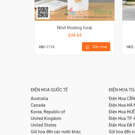
Nhớ thương hoài
$44.64
Đặt mua
HKE-
HBI-1116
ĐIỆN HOA QUỐC TẾ
ĐIỆN HOA T
Australia
Điện Hoa
CẦN
Canada
Điện Hoa
HÀ 
Korea, Republic of
Điện Hoa
HUẾ
United Kingdom
Điện Hoa
TP.
United States
Điện Hoa
ĐÀ 
Gửi hoa đến các nước khác
Gửi hoa đến c