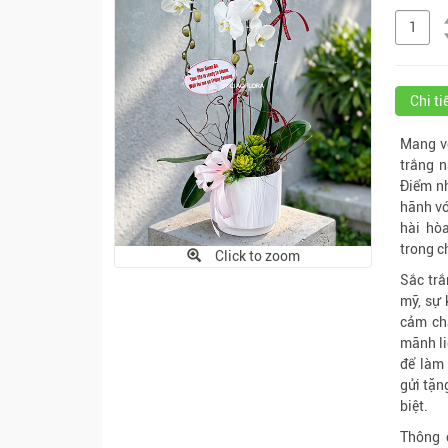
Chi t
Mang vẻ
trắng n
Điểm nh
hãnh vớ
hài hò
trong c
Click to zoom
Sắc trắ
mỹ, sự 
cảm ch
mãnh li
để làm 
gửi tặn
biệt.
Thông 