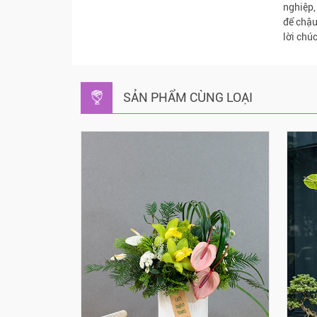
nghiệp,
để chậu
lời chú
SẢN PHẨM CÙNG LOẠI