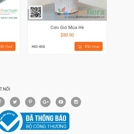
Cơn Gió Mùa Hè
$80.90
ặt mua
Đặt mua
HGI-435
HGI-466
T NỐI