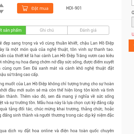
Đặt mua
HDI-901
Q
iết sản phẩm
Ghi chú
Đánh giá
Ư
 đẹp sang trọng và vô cùng thuần khiết, chậu Lan Hồ Điệp
ày là một món quà của nghệ thuật, tôn vinh sự thanh tao.
ấn của thiết kế là hai cành Lan Hồ Điệp Trắng vươn cao kiêu
i những nụ hoa đang chớm nở đầy sức sống, được điểm xuyết
a cùng cụm Sen Đá xanh mát và cành khô nghệ thuật đặt
hậu sứ trắng cao cấp.
ng muốt của Lan Hồ Điệp không chỉ tượng trưng cho sự hoàn
khởi đầu mới suôn sẻ mà còn thể hiện lòng tôn kính và tình
ân thành. Thêm vào đó, sen đá mang ý nghĩa về sức sống
ệt và sự trường tồn. Mẫu hoa này là lựa chọn cực kỳ đẳng cấp
quà tặng đối tác, chúc mừng khai trương, thăng chức, hoặc
g đấng sinh thành và người thương trong các dịp kỷ niệm đặc
qua dịch vụ đặt hoa online và điện hoa toàn quốc chuyên