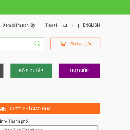
Xem điểm tích lũy
Tiền tệ :
ENGLISH
usd
usd
Giỏ hàng (0)
vnd
BỘ SƯU TẬP
TRỢ GIÚP
CƯỚC PHÍ GIAO HOA
ỉnh/ Thành phố