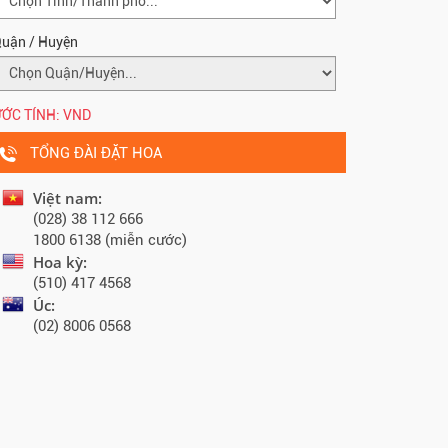
uận / Huyện
ỚC TÍNH:
VND
TỔNG ĐÀI ĐẶT HOA
Việt nam:
(028) 38 112 666
1800 6138 (miễn cước)
Hoa kỳ:
(510) 417 4568
Úc:
(02) 8006 0568