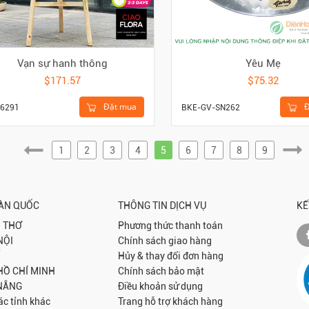
Vạn sự hanh thông
Yêu Mẹ
$171.57
$75.32
Đặt mua
Đ
6291
BKE-GV-SN262
1
2
3
4
5
6
7
8
9
OÀN QUỐC
THÔNG TIN DỊCH VỤ
KẾ
 THƠ
Phương thức thanh toán
NỘI
Chính sách giao hàng
Hủy & thay đổi đơn hàng
 HỒ CHÍ MINH
Chính sách bảo mật
NẴNG
Điều khoản sử dụng
ác tỉnh khác
Trang hỗ trợ khách hàng