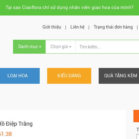
Tại sao Ciaoflora chỉ sử dụng nhân viên giao hoa của mình?
Giới thiệu
Liên hệ
Trạng thái đơn hàng
Danh mục
Chọn giá
LOẠI HOA
KIỂU DÁNG
QUÀ TẶNG KÈM
ồ Điệp Trắng
T
61.38