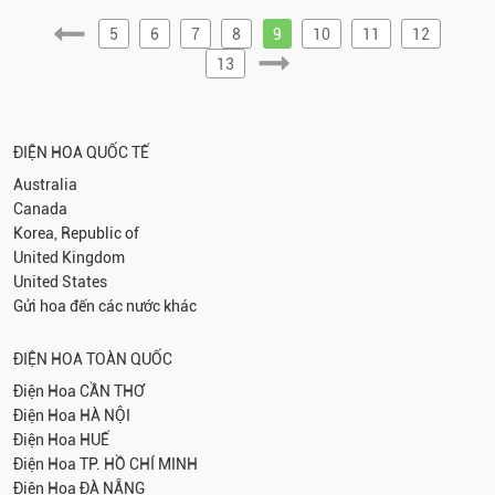
5
6
7
8
9
10
11
12
13
ĐIỆN HOA QUỐC TẾ
Australia
Canada
Korea, Republic of
United Kingdom
United States
Gửi hoa đến các nước khác
ĐIỆN HOA TOÀN QUỐC
Điện Hoa
CẦN THƠ
Điện Hoa
HÀ NỘI
Điện Hoa
HUẾ
Điện Hoa
TP. HỒ CHÍ MINH
Điện Hoa
ĐÀ NẴNG