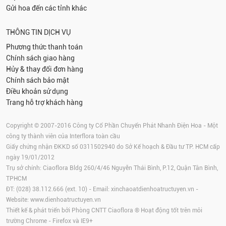
Gửi hoa đến các tỉnh khác
THÔNG TIN DỊCH VỤ
Phương thức thanh toán
Chính sách giao hàng
Hủy & thay đổi đơn hàng
Chính sách bảo mật
Điều khoản sử dụng
Trang hỗ trợ khách hàng
Copyright © 2007-2016 Công ty Cổ Phần Chuyển Phát Nhanh Điện Hoa - Một
công ty thành viên của Interflora toàn cầu
Giấy chứng nhận ĐKKD số 0311502940 do Sở Kế hoạch & Đầu tư TP. HCM cấp
ngày 19/01/2012
Trụ sở chính: Ciaoflora Bldg 260/4/46 Nguyễn Thái Bình, P.12, Quận Tân Bình,
TPHCM
ĐT: (028) 38.112.666 (ext. 10) - Email:
xinchaoatdienhoatructuyen.vn
-
Website:
www.dienhoatructuyen.vn
Thiết kế & phát triển bởi Phòng CNTT Ciaoflora ® Hoạt động tốt trên môi
trường
Chrome
-
Firefox
và IE9+