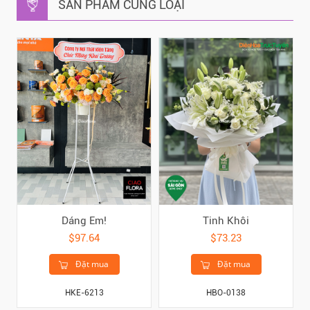
SẢN PHẨM CÙNG LOẠI
Dáng Em!
Tinh Khôi
$97.64
$73.23
Đặt mua
Đặt mua
HKE-6213
HBO-0138