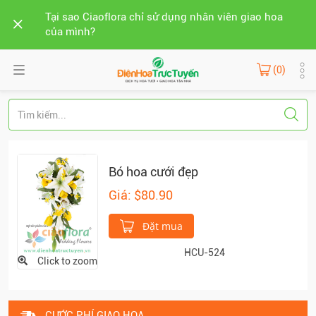
Tại sao Ciaoflora chỉ sử dụng nhân viên giao hoa
của mình?
(0)
Bó hoa cưới đẹp
Giá: $80.90
Đặt mua
HCU-524
Click to zoom
CƯỚC PHÍ GIAO HOA