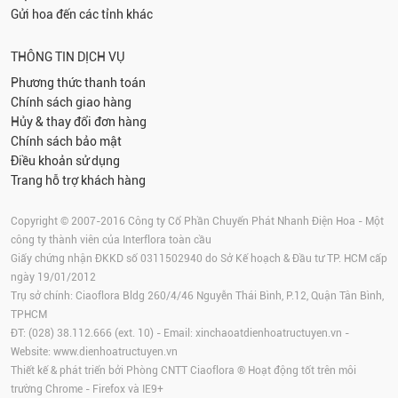
Gửi hoa đến các tỉnh khác
THÔNG TIN DỊCH VỤ
Phương thức thanh toán
Chính sách giao hàng
Hủy & thay đổi đơn hàng
Chính sách bảo mật
Điều khoản sử dụng
Trang hỗ trợ khách hàng
Copyright © 2007-2016 Công ty Cổ Phần Chuyển Phát Nhanh Điện Hoa - Một
công ty thành viên của Interflora toàn cầu
Giấy chứng nhận ĐKKD số 0311502940 do Sở Kế hoạch & Đầu tư TP. HCM cấp
ngày 19/01/2012
Trụ sở chính: Ciaoflora Bldg 260/4/46 Nguyễn Thái Bình, P.12, Quận Tân Bình,
TPHCM
ĐT: (028) 38.112.666 (ext. 10) - Email:
xinchaoatdienhoatructuyen.vn
-
Website:
www.dienhoatructuyen.vn
Thiết kế & phát triển bởi Phòng CNTT Ciaoflora ® Hoạt động tốt trên môi
trường
Chrome
-
Firefox
và IE9+