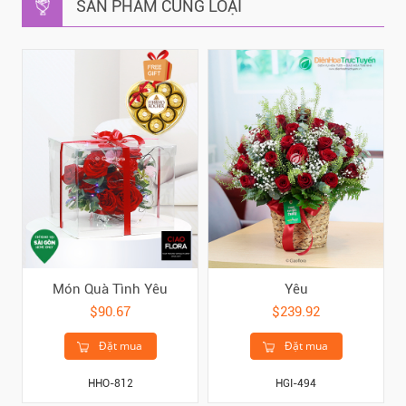
SẢN PHẨM CÙNG LOẠI
Món Quà Tình Yêu
Yêu
$90.67
$239.92
Đặt mua
Đặt mua
HHO-812
HGI-494