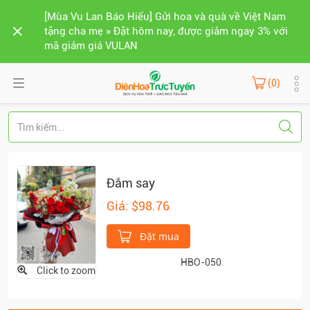
[Mùa Vu Lan Báo Hiếu] Gửi hoa và quà về Việt Nam
tặng cha mẹ » Đặt hôm nay, được giảm ngay 3% với
mã giảm giá VULAN
(0)
Đắm say
Giá: $98.76
Đặt mua
HBO-050
Click to zoom