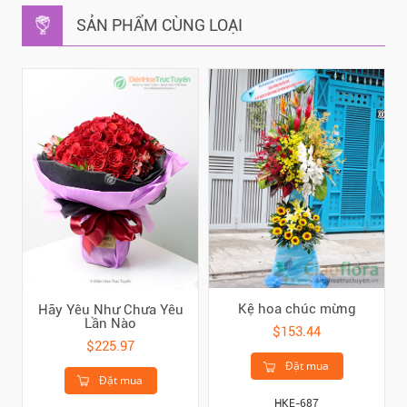
SẢN PHẨM CÙNG LOẠI
Kệ hoa chúc mừng
Hãy Yêu Như Chưa Yêu
Lần Nào
$153.44
$225.97
Đặt mua
Đặt mua
HKE-687