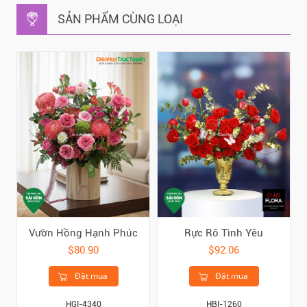
SẢN PHẨM CÙNG LOẠI
Vườn Hồng Hạnh Phúc
Rực Rỡ Tình Yêu
$80.90
$92.06
Đặt mua
Đặt mua
HGI-4340
HBI-1260