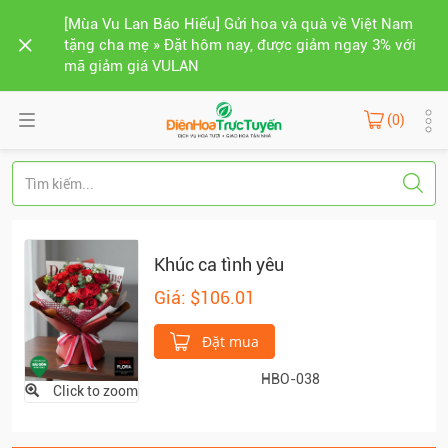
[Mùa Vu Lan Báo Hiếu] Gửi hoa và quà về Việt Nam
tặng cha mẹ » Đặt hôm nay, được giảm ngay 3% với
mã giảm giá VULAN
(0)
Khúc ca tình yêu
Giá: $106.01
Đặt mua
HBO-038
Click to zoom