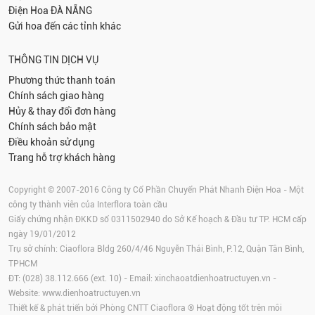
Điện Hoa
ĐÀ NẴNG
Gửi hoa đến các tỉnh khác
THÔNG TIN DỊCH VỤ
Phương thức thanh toán
Chính sách giao hàng
Hủy & thay đổi đơn hàng
Chính sách bảo mật
Điều khoản sử dụng
Trang hỗ trợ khách hàng
Copyright © 2007-2016 Công ty Cổ Phần Chuyển Phát Nhanh Điện Hoa - Một
công ty thành viên của Interflora toàn cầu
Giấy chứng nhận ĐKKD số 0311502940 do Sở Kế hoạch & Đầu tư TP. HCM cấp
ngày 19/01/2012
Trụ sở chính: Ciaoflora Bldg 260/4/46 Nguyễn Thái Bình, P.12, Quận Tân Bình,
TPHCM
ĐT: (028) 38.112.666 (ext. 10) - Email:
xinchaoatdienhoatructuyen.vn
-
Website:
www.dienhoatructuyen.vn
Thiết kế & phát triển bởi Phòng CNTT Ciaoflora ® Hoạt động tốt trên môi