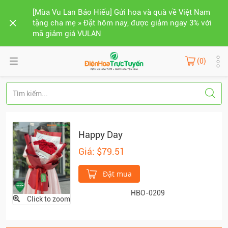
[Mùa Vu Lan Báo Hiếu] Gửi hoa và quà về Việt Nam
tặng cha mẹ » Đặt hôm nay, được giảm ngay 3% với
mã giảm giá VULAN
(0)
Happy Day
Giá: $79.51
Đặt mua
HBO-0209
Click to zoom