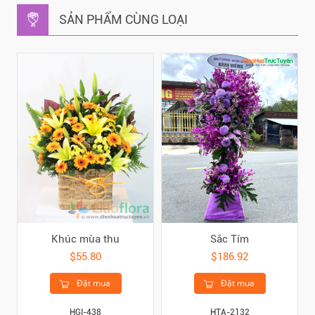
SẢN PHẨM CÙNG LOẠI
Khúc mùa thu
Sắc Tím
$55.80
$186.92
Đặt mua
Đặt mua
HGI-438
HTA-2132