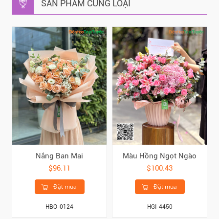
SẢN PHẨM CÙNG LOẠI
Nắng Ban Mai
Màu Hồng Ngọt Ngào
$96.11
$100.43
Đặt mua
Đặt mua
HBO-0124
HGI-4450