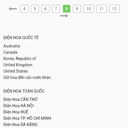
4
5
6
7
8
9
10
11
12
ĐIỆN HOA QUỐC TẾ
Australia
Canada
Korea, Republic of
United Kingdom
United States
Gửi hoa đến các nước khác
ĐIỆN HOA TOÀN QUỐC
Điện Hoa
CẦN THƠ
Điện Hoa
HÀ NỘI
Điện Hoa
HUẾ
Điện Hoa
TP. HỒ CHÍ MINH
Điện Hoa
ĐÀ NẴNG