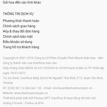
Gửi hoa đến các tỉnh khác
THÔNG TIN DỊCH VỤ
Phương thức thanh toán
Chính sách giao hàng
Hủy & thay đổi đơn hàng
Chính sách bảo mật
Điều khoản sử dụng
Trang hỗ trợ khách hàng
Copyright © 2007-2016 Công ty Cổ Phần Chuyển Phát Nhanh Điện Hoa - Một
công ty thành viên của Interflora toàn cầu
Giấy chứng nhận ĐKKD số 0311502940 do Sở Kế hoạch & Đầu tư TP. HCM cấp
ngày 19/01/2012
Trụ sở chính: Ciaoflora Bldg 260/4/46 Nguyễn Thái Bình, P.12, Quận Tân Bình,
TPHCM
ĐT: (028) 38.112.666 (ext. 10) - Email:
xinchaoatdienhoatructuyen.vn
-
Website:
www.dienhoatructuyen.vn
Thiết kế & phát triển bởi Phòng CNTT Ciaoflora ® Hoạt động tốt trên môi
trường
Chrome
-
Firefox
và IE9+