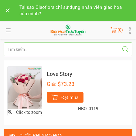
Tại sao Ciaoflora chỉ sử dụng nhân viên giao hoa
của mình?
(0)
Love Story
Giá: $73.23
Đặt mua
HBO-0119
Click to zoom
CƯỚC PHÍ GIAO HOA