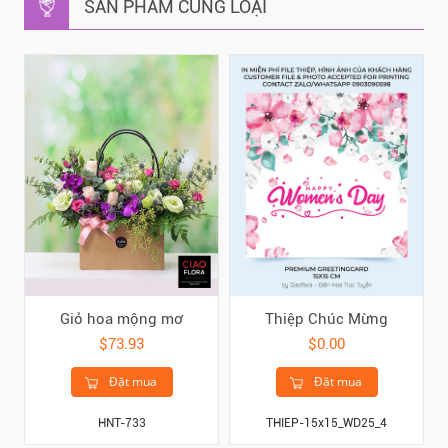
SẢN PHẨM CÙNG LOẠI
Giỏ hoa mộng mơ
Thiệp Chúc Mừng
$73.93
$0.00
Đặt mua
Đặt mua
HNT-733
THIEP-15x15_WD25_4