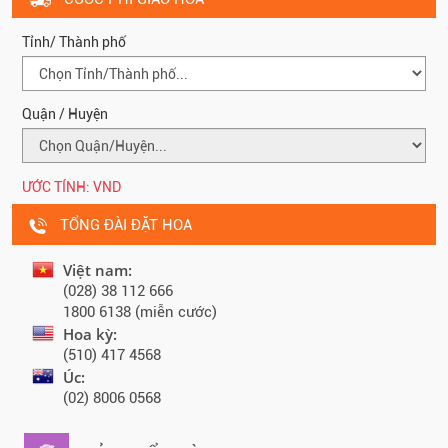
Tỉnh/ Thành phố
Quận / Huyện
ƯỚC TÍNH:
VND
TỔNG ĐÀI ĐẶT HOA
Việt nam:
(028) 38 112 666
1800 6138 (miễn cước)
Hoa kỳ:
(510) 417 4568
Úc:
(02) 8006 0568