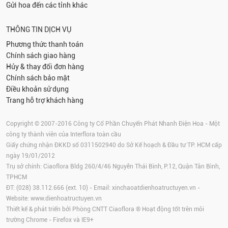
Gửi hoa đến các tỉnh khác
THÔNG TIN DỊCH VỤ
Phương thức thanh toán
Chính sách giao hàng
Hủy & thay đổi đơn hàng
Chính sách bảo mật
Điều khoản sử dụng
Trang hỗ trợ khách hàng
Copyright © 2007-2016 Công ty Cổ Phần Chuyển Phát Nhanh Điện Hoa - Một
công ty thành viên của Interflora toàn cầu
Giấy chứng nhận ĐKKD số 0311502940 do Sở Kế hoạch & Đầu tư TP. HCM cấp
ngày 19/01/2012
Trụ sở chính: Ciaoflora Bldg 260/4/46 Nguyễn Thái Bình, P.12, Quận Tân Bình,
TPHCM
ĐT: (028) 38.112.666 (ext. 10) - Email:
xinchaoatdienhoatructuyen.vn
-
Website:
www.dienhoatructuyen.vn
Thiết kế & phát triển bởi Phòng CNTT Ciaoflora ® Hoạt động tốt trên môi
trường
Chrome
-
Firefox
và IE9+