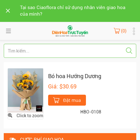
Tại sao Ciaoflora chỉ sử dụng nhân viên giao hoa
của mình?
(0)
Bó hoa Hướng Dương
Giá: $30.69
Đặt mua
HBO-0108
Click to zoom
CƯỚC PHÍ GIAO HOA