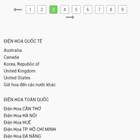
1
2
3
4
5
6
7
8
9
ĐIỆN HOA QUỐC TẾ
Australia
Canada
Korea, Republic of
United Kingdom
United States
Gửi hoa đến các nước khác
ĐIỆN HOA TOÀN QUỐC
Điện Hoa
CẦN THƠ
Điện Hoa
HÀ NỘI
Điện Hoa
HUẾ
Điện Hoa
TP. HỒ CHÍ MINH
Điện Hoa
ĐÀ NẴNG