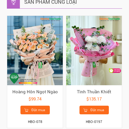
SẢN PHẨM CÙNG LOẠI
Hoàng Hôn Ngọt Ngào
Tình Thuần Khiết
$99.74
$135.17
Đặt mua
Đặt mua
HBO-078
HBO-0197