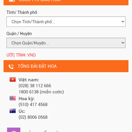
Tỉnh/ Thành phố
Quận / Huyện
ƯỚC TÍNH:
VND
TỔNG ĐÀI ĐẶT HOA
Việt nam:
(028) 38 112 666
1800 6138 (miễn cước)
Hoa kỳ:
(510) 417 4568
Úc:
(02) 8006 0568