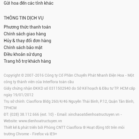
Gửi hoa đến các tỉnh khác
THÔNG TIN DỊCH VỤ
Phương thức thanh toán
Chính sách giao hàng
Hủy & thay đổi đơn hàng
Chính sách bảo mật
Điều khoản sử dụng
Trang hỗ trợ khách hàng
Copyright © 2007-2016 Công ty Cổ Phần Chuyển Phát Nhanh Điện Hoa - Một
công ty thành viên của Interflora toàn cầu
Giấy chứng nhận ĐKKD số 0311502940 do Sở Kế hoạch & Đầu tư TP. HCM cấp
ngày 19/01/2012
Trụ sở chính: Ciaoflora Bldg 260/4/46 Nguyễn Thái Bình, P.12, Quận Tân Bình,
TPHCM
ĐT: (028) 38.112.666 (ext. 10) - Email:
xinchaoatdienhoatructuyen.vn
-
Website:
www.dienhoatructuyen.vn
Thiết kế & phát triển bởi Phòng CNTT Ciaoflora ® Hoạt động tốt trên môi
trường
Chrome
-
Firefox
và IE9+