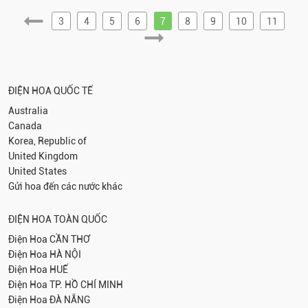
3
4
5
6
7
8
9
10
11
ĐIỆN HOA QUỐC TẾ
Australia
Canada
Korea, Republic of
United Kingdom
United States
Gửi hoa đến các nước khác
ĐIỆN HOA TOÀN QUỐC
Điện Hoa
CẦN THƠ
Điện Hoa
HÀ NỘI
Điện Hoa
HUẾ
Điện Hoa
TP. HỒ CHÍ MINH
Điện Hoa
ĐÀ NẴNG