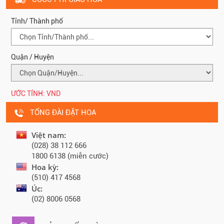
Tỉnh/ Thành phố
Quận / Huyện
ƯỚC TÍNH:
VND
TỔNG ĐÀI ĐẶT HOA
Việt nam:
(028) 38 112 666
1800 6138 (miễn cước)
Hoa kỳ:
(510) 417 4568
Úc:
(02) 8006 0568