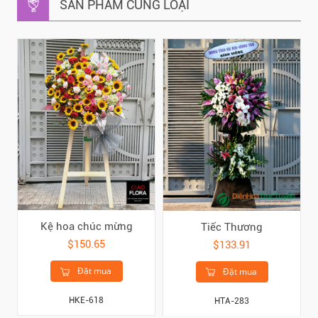
SẢN PHẨM CÙNG LOẠI
Kệ hoa chúc mừng
Tiếc Thương
$150.65
$133.91
Đặt mua
Đặt mua
HKE-618
HTA-283