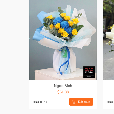
Ngọc Bích
$61.38
Đặt mua
HBO-0157
HBO