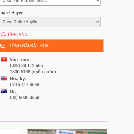
uận / Huyện
ỚC TÍNH:
VND
TỔNG ĐÀI ĐẶT HOA
Việt nam:
(028) 38 112 666
1800 6138 (miễn cước)
Hoa kỳ:
(510) 417 4568
Úc:
(02) 8006 0568