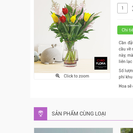
Chi t
Cần đặt
cầu về 
này, mà
liên lạ
Số lượn
Click to zoom
phí khu
Hoa sẽ 
SẢN PHẨM CÙNG LOẠI