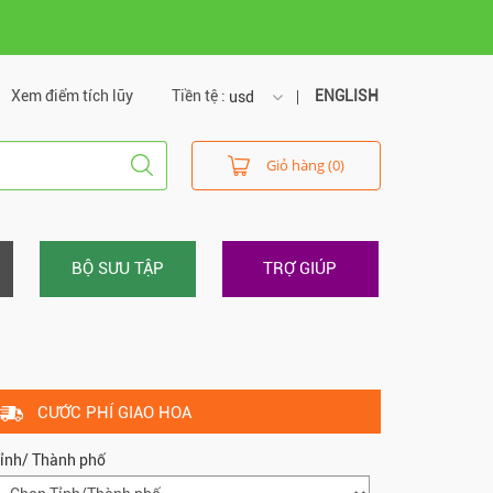
Xem điểm tích lũy
Tiền tệ :
ENGLISH
usd
usd
Giỏ hàng (0)
vnd
BỘ SƯU TẬP
TRỢ GIÚP
CƯỚC PHÍ GIAO HOA
ỉnh/ Thành phố