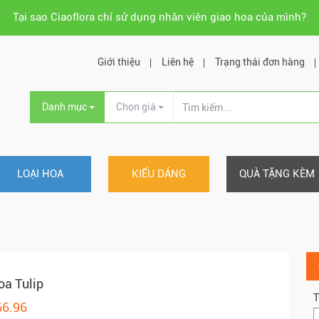
Tại sao Ciaoflora chỉ sử dụng nhân viên giao hoa của mình?
Giới thiệu
Liên hệ
Trạng thái đơn hàng
Danh mục
Chọn giá
LOẠI HOA
KIỂU DÁNG
QUÀ TẶNG KÈM
oa Tulip
T
66.96