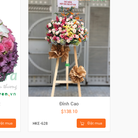
t
Đỉnh Cao
$138.10
ặt mua
Đặt mua
HKE-628
HGI-433