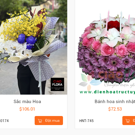
Sắc màu Hoa
Bánh hoa sinh nhậ
$106.01
$72.53
Đặt mua
Đ
-0174
HNT-745