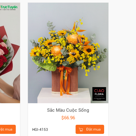
u
Sắc Màu Cuộc Sống
$66.96
ặt mua
Đặt mua
HGI-4153
HGI-417