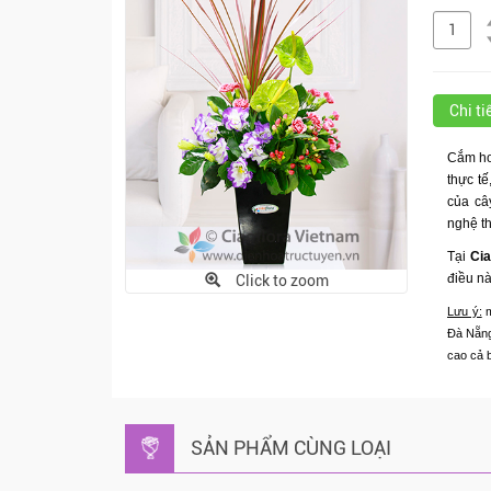
Chi t
Cắm ho
thực tế
của câ
nghệ th
Tại
Cia
điều nà
Click to zoom
Lưu ý:
m
Đà Nẵng.
cao cả 
SẢN PHẨM CÙNG LOẠI