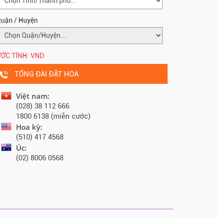
uận / Huyện
ỚC TÍNH:
VND
TỔNG ĐÀI ĐẶT HOA
Việt nam:
(028) 38 112 666
1800 6138 (miễn cước)
Hoa kỳ:
(510) 417 4568
Úc:
(02) 8006 0568