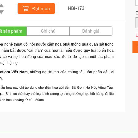
Đặt mua
HBI-173
Q
iết sản phẩm
Ghi chú
Đánh giá
Ư
a nghệ thuật đòi hỏi người cắm hoa phải thông qua quan sát trong
, nắm bắt được "cái thần" của hoa lá, hiểu được quy luật biến hoá
y cỏ và sự hoà đồng của màu sắc, để từ đó tạo ra một tác phẩm
uật thật sự.
oflora Việt Nam
, những người thợ của chúng tôi luôn phấn đấu vì
y.
ẫu hoa này
chỉ
á
p dụng cho điện hoa gửi đến Sài Gòn, Hà Nội, Vũng Tàu,
... Bình có thể thay thế loại bình tương tự trong trường hợp hết hàng. Chiều
bình hoa khoảng từ 40 - 50cm.