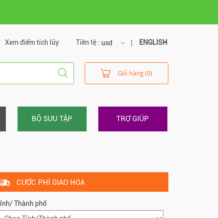
Xem điểm tích lũy
Tiền tệ :
ENGLISH
usd
usd
Giỏ hàng (0)
vnd
BỘ SƯU TẬP
TRỢ GIÚP
CƯỚC PHÍ GIAO HOA
ỉnh/ Thành phố