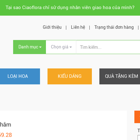
Tại sao Ciaoflora chỉ sử dụng nhân viên giao hoa của mình?
Giới thiệu
Liên hệ
Trạng thái đơn hàng
Danh mục
Chọn giá
LOẠI HOA
KIỂU DÁNG
QUÀ TẶNG KÈM
Thắm
T
59.28