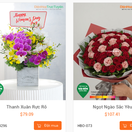
Thanh Xuân Rực Rỡ
Ngọt Ngào Sắc Yê
$79.09
$107.41
Đặt mua
Đ
4296
HBO-073