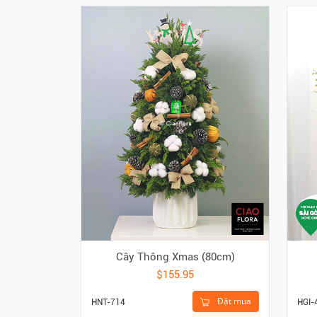
Cây Thông Xmas (80cm)
$155.95
Đặt mua
HNT-714
HGI-