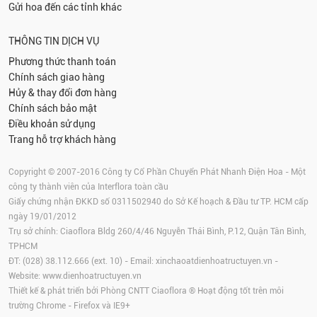
Gửi hoa đến các tỉnh khác
THÔNG TIN DỊCH VỤ
Phương thức thanh toán
Chính sách giao hàng
Hủy & thay đổi đơn hàng
Chính sách bảo mật
Điều khoản sử dụng
Trang hỗ trợ khách hàng
Copyright © 2007-2016 Công ty Cổ Phần Chuyển Phát Nhanh Điện Hoa - Một
công ty thành viên của Interflora toàn cầu
Giấy chứng nhận ĐKKD số 0311502940 do Sở Kế hoạch & Đầu tư TP. HCM cấp
ngày 19/01/2012
Trụ sở chính: Ciaoflora Bldg 260/4/46 Nguyễn Thái Bình, P.12, Quận Tân Bình,
TPHCM
ĐT: (028) 38.112.666 (ext. 10) - Email:
xinchaoatdienhoatructuyen.vn
-
Website:
www.dienhoatructuyen.vn
Thiết kế & phát triển bởi Phòng CNTT Ciaoflora ® Hoạt động tốt trên môi
trường
Chrome
-
Firefox
và IE9+