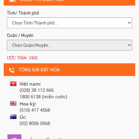
Tỉnh/ Thành phố
Quận / Huyện
ƯỚC TÍNH:
VND
TỔNG ĐÀI ĐẶT HOA
Việt nam:
(028) 38 112 666
1800 6138 (miễn cước)
Hoa kỳ:
(510) 417 4568
Úc:
(02) 8006 0568