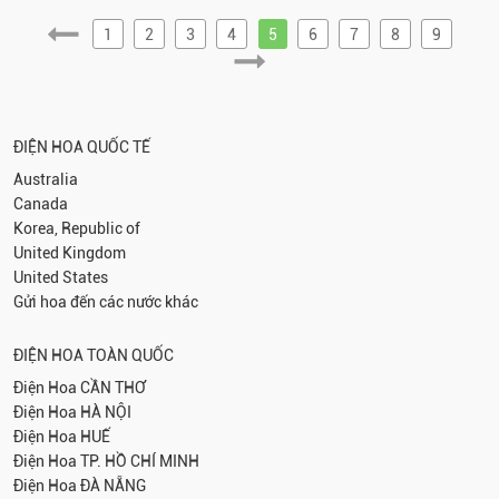
1
2
3
4
5
6
7
8
9
ĐIỆN HOA QUỐC TẾ
Australia
Canada
Korea, Republic of
United Kingdom
United States
Gửi hoa đến các nước khác
ĐIỆN HOA TOÀN QUỐC
Điện Hoa
CẦN THƠ
Điện Hoa
HÀ NỘI
Điện Hoa
HUẾ
Điện Hoa
TP. HỒ CHÍ MINH
Điện Hoa
ĐÀ NẴNG