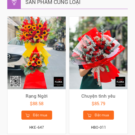
SẢN PHẨM CÙNG LOẠI
Rạng Ngời
Chuyện tình yêu
$88.58
$85.79
Đặt mua
Đặt mua
HKE-647
HBO-011