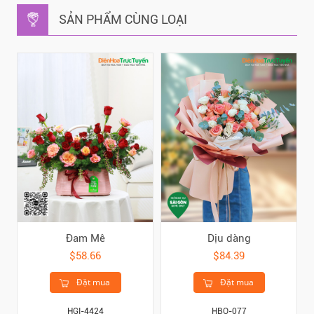
SẢN PHẨM CÙNG LOẠI
Đam Mê
Dịu dàng
$58.66
$84.39
Đặt mua
Đặt mua
HGI-4424
HBO-077