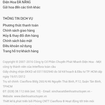
Điện Hoa
ĐÀ NẴNG
Gửi hoa đến các tỉnh khác
THÔNG TIN DỊCH VỤ
Phương thức thanh toán
Chính sách giao hàng
Hủy & thay đổi đơn hàng
Chính sách bảo mật
Điều khoản sử dụng
Trang hỗ trợ khách hàng
Copyright © 2007-2016 Công ty Cổ Phần Chuyển Phát Nhanh Điện Hoa - Một
công ty thành viên của Interflora toàn cầu
Giấy chứng nhận ĐKKD số 0311502940 do Sở Kế hoạch & Đầu tư TP. HCM cấp
ngày 19/01/2012
Trụ sở chính: Ciaoflora Bldg 260/4/46 Nguyễn Thái Bình, P.12, Quận Tân Bình,
TPHCM
ĐT: (028) 38.112.666 (ext. 10) - Email:
xinchaoatdienhoatructuyen.vn
-
Website:
www.dienhoatructuyen.vn
Thiết kế & phát triển bởi Phòng CNTT Ciaoflora ® Hoạt động tốt trên môi