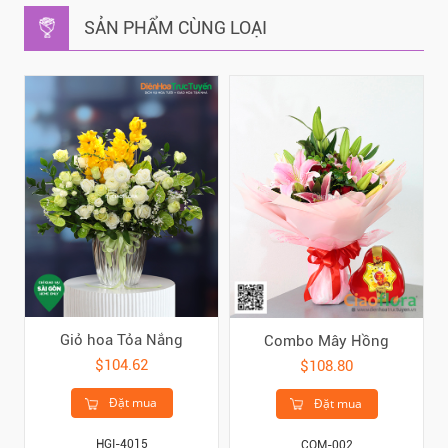
SẢN PHẨM CÙNG LOẠI
Giỏ hoa Tỏa Nắng
Combo Mây Hồng
$104.62
$108.80
Đặt mua
Đặt mua
HGI-4015
COM-002