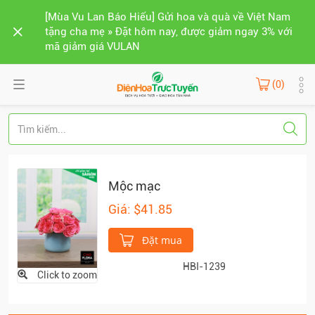
[Mùa Vu Lan Báo Hiếu] Gửi hoa và quà về Việt Nam
tặng cha mẹ » Đặt hôm nay, được giảm ngay 3% với
mã giảm giá VULAN
(0)
Mộc mạc
Giá: $41.85
Đặt mua
HBI-1239
Click to zoom