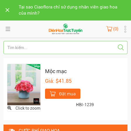
Tại sao Ciaoflora chỉ sử dụng nhân viên giao hoa
của mình?
(0)
Mộc mạc
Giá: $41.85
Đặt mua
HBI-1239
Click to zoom
CƯỚC PHÍ GIAO HOA