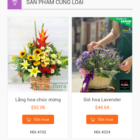
SẢN PHẨM CÙNG LOẠI
Lẵng hoa chúc mừng
Giỏ hoa Lavender
$92.06
$44.64
Đặt mua
Đặt mua
HGI-4102
HGI-4324