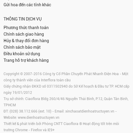
Gửi hoa đến các tỉnh khác
THÔNG TIN DỊCH VỤ
Phương thức thanh toán
Chính sách giao hàng
Hủy & thay đổi đơn hàng
Chính sách bảo mật
Điều khoản sử dụng
Trang hỗ trợ khách hàng
Copyright © 2007-2016 Công ty Cổ Phần Chuyển Phát Nhanh Điện Hoa - Một
công ty thành viên của Interflora toàn cầu
Giấy chứng nhận ĐKKD số 0311502940 do Sở Kế hoạch & Đầu tư TP. HCM cấp
ngày 19/01/2012
Trụ sở chính: Ciaoflora Bldg 260/4/46 Nguyễn Thái Bình, P.12, Quận Tân Bình,
TPHCM
ĐT: (028) 38.112.666 (ext. 10) - Email:
xinchaoatdienhoatructuyen.vn
-
Website:
www.dienhoatructuyen.vn
Thiết kế & phát triển bởi Phòng CNTT Ciaoflora ® Hoạt động tốt trên môi
trường
Chrome
-
Firefox
và IE9+