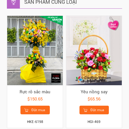
SẢN PHẨM CÙNG LOẠI
Rực rỡ sắc màu
Yêu nồng say
$150.65
$65.56
Đặt mua
Đặt mua
HKE-6198
HGI-469