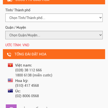
Tỉnh/ Thành phố
Quận / Huyện
ƯỚC TÍNH:
VND
TỔNG ĐÀI ĐẶT HOA
Việt nam:
(028) 38 112 666
1800 6138 (miễn cước)
Hoa kỳ:
(510) 417 4568
Úc:
(02) 8006 0568