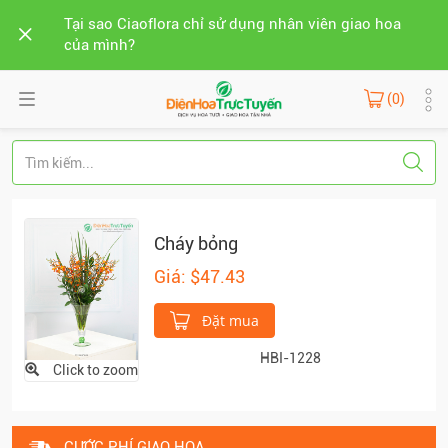
Tại sao Ciaoflora chỉ sử dụng nhân viên giao hoa
của mình?
(0)
Cháy bỏng
Giá: $47.43
Đặt mua
HBI-1228
Click to zoom
CƯỚC PHÍ GIAO HOA