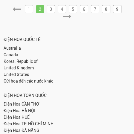
1
2
3
4
5
6
7
8
9
ĐIỆN HOA QUỐC TẾ
Australia
Canada
Korea, Republic of
United Kingdom
United States
Gửi hoa đến các nước khác
ĐIỆN HOA TOÀN QUỐC
Điện Hoa
CẦN THƠ
Điện Hoa
HÀ NỘI
Điện Hoa
HUẾ
Điện Hoa
TP. HỒ CHÍ MINH
Điện Hoa
ĐÀ NẴNG