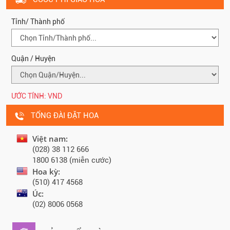
Tỉnh/ Thành phố
Quận / Huyện
ƯỚC TÍNH:
VND
TỔNG ĐÀI ĐẶT HOA
Việt nam:
(028) 38 112 666
1800 6138 (miễn cước)
Hoa kỳ:
(510) 417 4568
Úc:
(02) 8006 0568