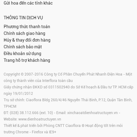
Gửi hoa đến các tỉnh khác
THÔNG TIN DỊCH VỤ
Phương thức thanh toán
Chính sách giao hàng
Hủy & thay đổi đơn hàng
Chính sách bảo mật
Điều khoản sử dụng
Trang hỗ trợ khách hàng
Copyright © 2007-2016 Công ty Cổ Phần Chuyển Phát Nhanh Điện Hoa - Một
công ty thành viên của Interflora toàn cầu
Giấy chứng nhận ĐKKD số 0311502940 do Sở Kế hoạch & Đầu tư TP. HCM cấp
ngày 19/01/2012
Trụ sở chính: Ciaoflora Bldg 260/4/46 Nguyễn Thái Bình, P.12, Quận Tân Bình,
TPHCM
ĐT: (028) 38.112.666 (ext. 10) - Email:
xinchaoatdienhoatructuyen.vn
-
Website:
www.dienhoatructuyen.vn
Thiết kế & phát triển bởi Phòng CNTT Ciaoflora ® Hoạt động tốt trên môi
trường
Chrome
-
Firefox
và IE9+