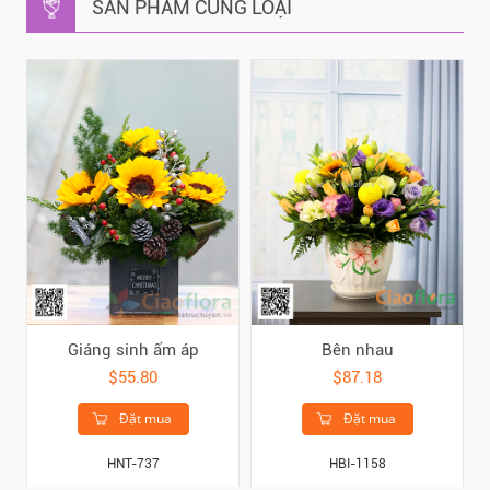
SẢN PHẨM CÙNG LOẠI
Giáng sinh ấm áp
Bên nhau
$55.80
$87.18
Đặt mua
Đặt mua
HNT-737
HBI-1158