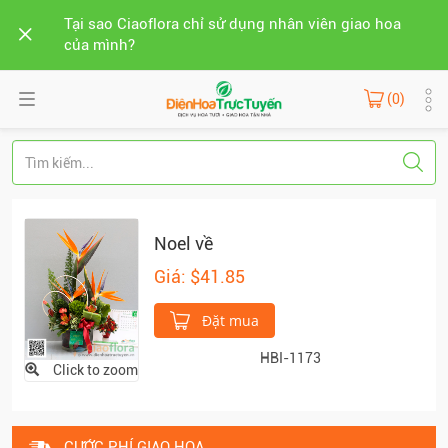
Tại sao Ciaoflora chỉ sử dụng nhân viên giao hoa
của mình?
(0)
Noel về
Giá: $41.85
Đặt mua
HBI-1173
Click to zoom
CƯỚC PHÍ GIAO HOA