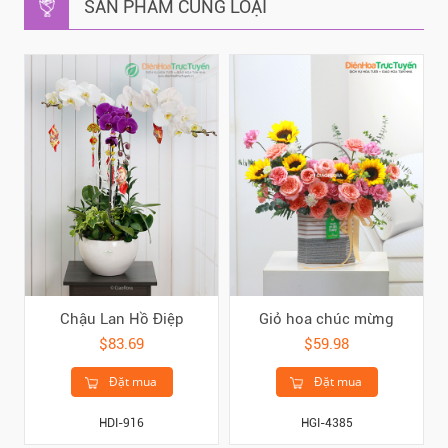
SẢN PHẨM CÙNG LOẠI
Chậu Lan Hồ Điệp
Giỏ hoa chúc mừng
$83.69
$59.98
Đặt mua
Đặt mua
HDI-916
HGI-4385