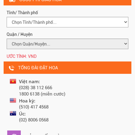
Tỉnh/ Thành phố
Quận / Huyện
ƯỚC TÍNH:
VND
TỔNG ĐÀI ĐẶT HOA
Việt nam:
(028) 38 112 666
1800 6138 (miễn cước)
Hoa kỳ:
(510) 417 4568
Úc:
(02) 8006 0568