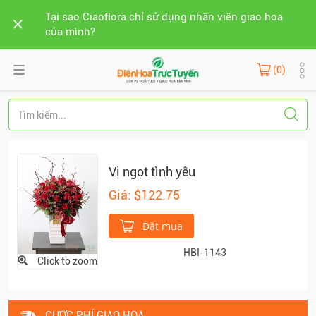
Tại sao Ciaoflora chỉ sử dụng nhân viên giao hoa
của mình?
(0)
Vị ngọt tình yêu
Giá: $122.75
Đặt mua
HBI-1143
Click to zoom
CƯỚC PHÍ GIAO HOA