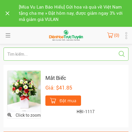
[Mùa Vu Lan Báo Hiếu] Gửi hoa và quà về Việt Nam
tặng cha mẹ » Đặt hôm nay, được giảm ngay 3% với
mã giảm giá VULAN
(0)
Mắt Biếc
Giá: $41.85
Đặt mua
HBI-1117
Click to zoom