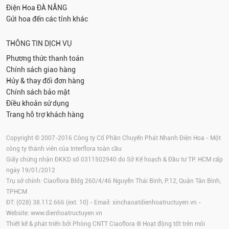
Điện Hoa
ĐÀ NẴNG
Gửi hoa đến các tỉnh khác
THÔNG TIN DỊCH VỤ
Phương thức thanh toán
Chính sách giao hàng
Hủy & thay đổi đơn hàng
Chính sách bảo mật
Điều khoản sử dụng
Trang hỗ trợ khách hàng
Copyright © 2007-2016 Công ty Cổ Phần Chuyển Phát Nhanh Điện Hoa - Một
công ty thành viên của Interflora toàn cầu
Giấy chứng nhận ĐKKD số 0311502940 do Sở Kế hoạch & Đầu tư TP. HCM cấp
ngày 19/01/2012
Trụ sở chính: Ciaoflora Bldg 260/4/46 Nguyễn Thái Bình, P.12, Quận Tân Bình,
TPHCM
ĐT: (028) 38.112.666 (ext. 10) - Email:
xinchaoatdienhoatructuyen.vn
-
Website:
www.dienhoatructuyen.vn
Thiết kế & phát triển bởi Phòng CNTT Ciaoflora ® Hoạt động tốt trên môi