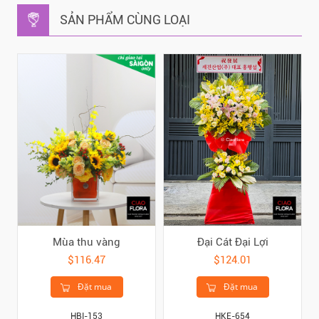
SẢN PHẨM CÙNG LOẠI
Mùa thu vàng
Đại Cát Đại Lợi
$116.47
$124.01
Đặt mua
Đặt mua
HBI-153
HKE-654