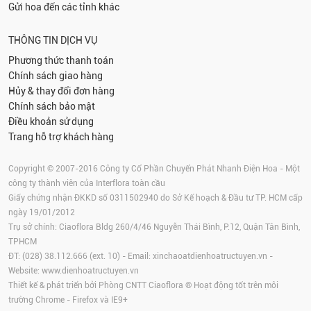
Gửi hoa đến các tỉnh khác
THÔNG TIN DỊCH VỤ
Phương thức thanh toán
Chính sách giao hàng
Hủy & thay đổi đơn hàng
Chính sách bảo mật
Điều khoản sử dụng
Trang hỗ trợ khách hàng
Copyright © 2007-2016 Công ty Cổ Phần Chuyển Phát Nhanh Điện Hoa - Một
công ty thành viên của Interflora toàn cầu
Giấy chứng nhận ĐKKD số 0311502940 do Sở Kế hoạch & Đầu tư TP. HCM cấp
ngày 19/01/2012
Trụ sở chính: Ciaoflora Bldg 260/4/46 Nguyễn Thái Bình, P.12, Quận Tân Bình,
TPHCM
ĐT: (028) 38.112.666 (ext. 10) - Email:
xinchaoatdienhoatructuyen.vn
-
Website:
www.dienhoatructuyen.vn
Thiết kế & phát triển bởi Phòng CNTT Ciaoflora ® Hoạt động tốt trên môi
trường
Chrome
-
Firefox
và IE9+