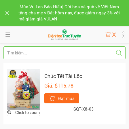
[Mùa Vu Lan Báo Hiếu] Gửi hoa và quà về Việt Nam
tặng cha mẹ » Đặt hôm nay, được giảm ngay 3% với
mã giảm giá VULAN
(0)
Chúc Tết Tài Lộc
Giá: $115.78
Đặt mua
GQT-X8-03
Click to zoom