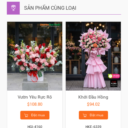
SẢN PHẨM CÙNG LOẠI
Vườn Yêu Rực Rỡ
Khởi Đầu Hồng
$108.80
$94.02
Đặt mua
Đặt mua
HGI-4160
HKE-6339