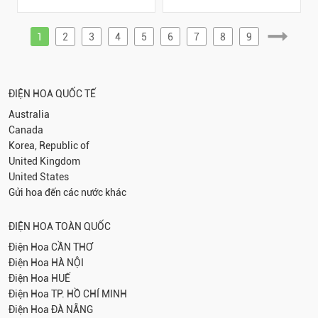
1
2
3
4
5
6
7
8
9
ĐIỆN HOA QUỐC TẾ
Australia
Canada
Korea, Republic of
United Kingdom
United States
Gửi hoa đến các nước khác
ĐIỆN HOA TOÀN QUỐC
Điện Hoa
CẦN THƠ
Điện Hoa
HÀ NỘI
Điện Hoa
HUẾ
Điện Hoa
TP. HỒ CHÍ MINH
Điện Hoa
ĐÀ NẴNG