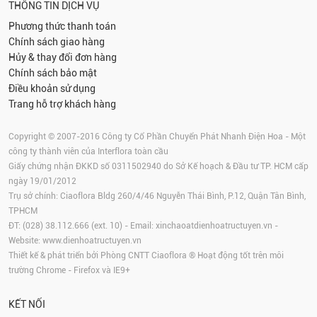
THÔNG TIN DỊCH VỤ
Phương thức thanh toán
Chính sách giao hàng
Hủy & thay đổi đơn hàng
Chính sách bảo mật
Điều khoản sử dụng
Trang hỗ trợ khách hàng
Copyright © 2007-2016 Công ty Cổ Phần Chuyển Phát Nhanh Điện Hoa - Một
công ty thành viên của Interflora toàn cầu
Giấy chứng nhận ĐKKD số 0311502940 do Sở Kế hoạch & Đầu tư TP. HCM cấp
ngày 19/01/2012
Trụ sở chính: Ciaoflora Bldg 260/4/46 Nguyễn Thái Bình, P.12, Quận Tân Bình,
TPHCM
ĐT: (028) 38.112.666 (ext. 10) - Email:
xinchaoatdienhoatructuyen.vn
-
Website:
www.dienhoatructuyen.vn
Thiết kế & phát triển bởi Phòng CNTT Ciaoflora ® Hoạt động tốt trên môi
trường
Chrome
-
Firefox
và IE9+
KẾT NỐI