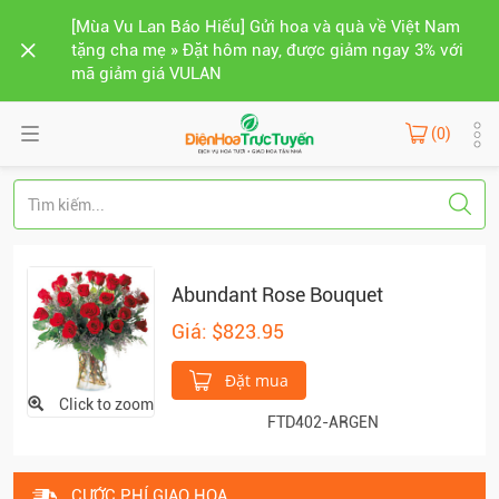
[Mùa Vu Lan Báo Hiếu] Gửi hoa và quà về Việt Nam
tặng cha mẹ » Đặt hôm nay, được giảm ngay 3% với
mã giảm giá VULAN
(0)
Abundant Rose Bouquet
Giá: $823.95
Đặt mua
Click to zoom
FTD402-ARGEN
CƯỚC PHÍ GIAO HOA