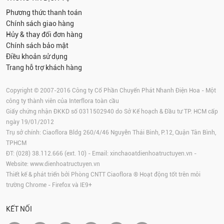
Phương thức thanh toán
Chính sách giao hàng
Hủy & thay đổi đơn hàng
Chính sách bảo mật
Điều khoản sử dụng
Trang hỗ trợ khách hàng
Copyright © 2007-2016 Công ty Cổ Phần Chuyển Phát Nhanh Điện Hoa - Một
công ty thành viên của Interflora toàn cầu
Giấy chứng nhận ĐKKD số 0311502940 do Sở Kế hoạch & Đầu tư TP. HCM cấp
ngày 19/01/2012
Trụ sở chính: Ciaoflora Bldg 260/4/46 Nguyễn Thái Bình, P.12, Quận Tân Bình,
TPHCM
ĐT: (028) 38.112.666 (ext. 10) - Email:
xinchaoatdienhoatructuyen.vn
-
Website:
www.dienhoatructuyen.vn
Thiết kế & phát triển bởi Phòng CNTT Ciaoflora ® Hoạt động tốt trên môi
trường
Chrome
-
Firefox
và IE9+
KẾT NỐI