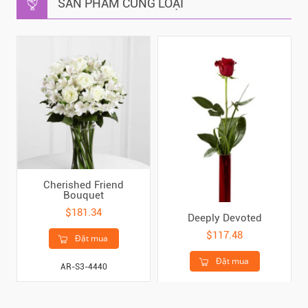
SẢN PHẨM CÙNG LOẠI
Cherished Friend
Bouquet
$181.34
Deeply Devoted
$117.48
Đặt mua
Đặt mua
AR-S3-4440
AR- B20-4403