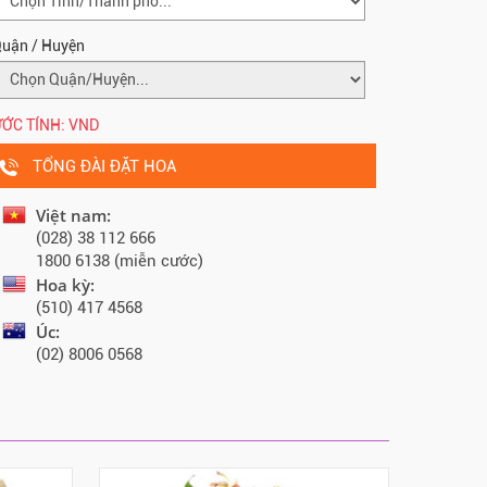
uận / Huyện
ỚC TÍNH:
VND
TỔNG ĐÀI ĐẶT HOA
Việt nam:
(028) 38 112 666
1800 6138 (miễn cước)
Hoa kỳ:
(510) 417 4568
Úc:
(02) 8006 0568