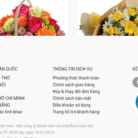
OÀN QUỐC
THÔNG TIN DỊCH VỤ
KẾ
 THƠ
Phương thức thanh toán
Summer in the Park
Funeral/Sympathy Bouque
NỘI
Chính sách giao hàng
ribbon
$273.09
Hủy & thay đổi đơn hàng
$358.10
 HỒ CHÍ MINH
Chính sách bảo mật
Đặt mua
212-ME
NẴNG
Điều khoản sử dụng
Đ
FLBR-ME
ác tỉnh khác
Trang hỗ trợ khách hàng
 Hoa - Một công ty thành viên của Interflora toàn cầu
tư TP. HCM cấp ngày 19/01/2012