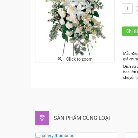
Chi t
Mẫu Điện
Click to zoom
giá chư
Dịch vụ 
hoa lớn 
chuyển p
SẢN PHẨM CÙNG LOẠI