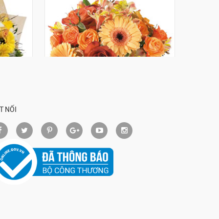
WR-ME
T NỐI
t with
Natural Elegance Bouquet
$250.36
Đặt mua
FTD217-ME
ặt mua