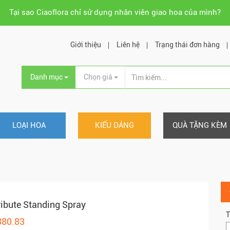
Tại sao Ciaoflora chỉ sử dụng nhân viên giao hoa của mình?
Giới thiệu
Liên hệ
Trạng thái đơn hàng
Danh mục
Chọn giá
LOẠI HOA
KIỂU DÁNG
QUÀ TẶNG KÈM
ribute Standing Spray
T
380.83