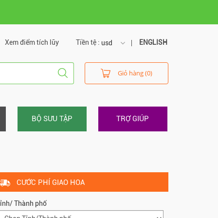
Xem điểm tích lũy
Tiền tệ :
ENGLISH
usd
usd
Giỏ hàng (0)
vnd
BỘ SƯU TẬP
TRỢ GIÚP
CƯỚC PHÍ GIAO HOA
ỉnh/ Thành phố