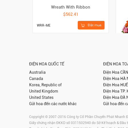
Wreath With Ribbon
$562.41
Đặt mua
WRR-ME
ĐIỆN HOA QUỐC TẾ
ĐIỆN HOA T
Australia
Điện Hoa
CẦN
Canada
Điện Hoa
HÀ 
Korea, Republic of
Điện Hoa
HUẾ
United Kingdom
Điện Hoa
TP.
FTD
United States
Điện Hoa
ĐÀ 
Gửi hoa đến các nước khác
Gửi hoa đến c
Copyright © 2007-2016 Công ty Cổ Phần Chuyển Phát Nhanh Điện
Giấy chứng nhận ĐKKD số 0311502940 do Sở Kế hoạch & Đầu 