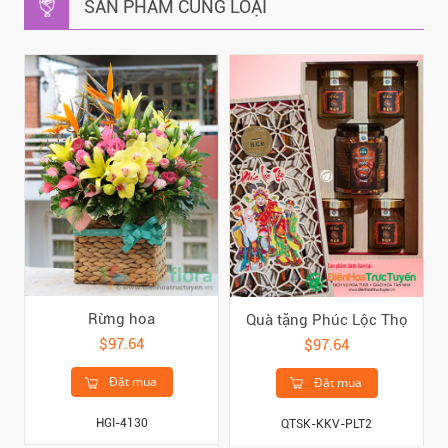
SẢN PHẨM CÙNG LOẠI
Rừng hoa
Quà tặng Phúc Lộc Thọ
$97.64
$97.64
Đặt mua
Đặt mua
HGI-4130
QTSK-KKV-PLT2