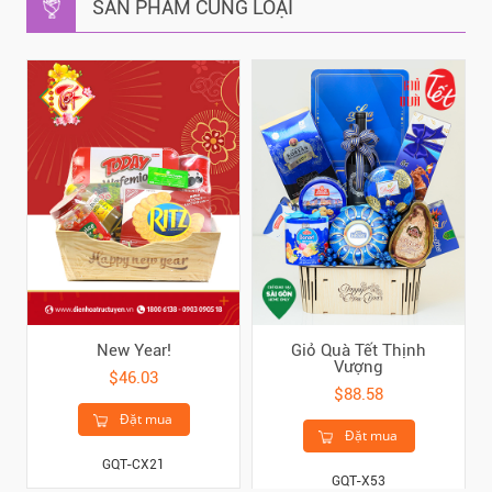
SẢN PHẨM CÙNG LOẠI
New Year!
Giỏ Quà Tết Thịnh
Vượng
$46.03
$88.58
Đặt mua
Đặt mua
GQT-CX21
GQT-X53