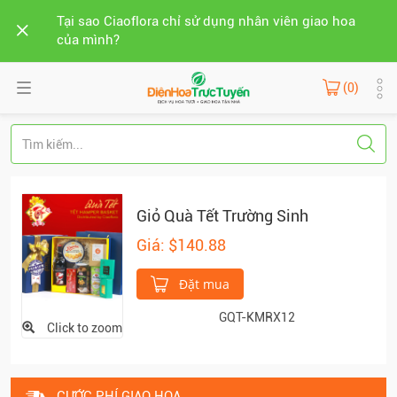
Tại sao Ciaoflora chỉ sử dụng nhân viên giao hoa
của mình?
(0)
Giỏ Quà Tết Trường Sinh
Giá: $140.88
Đặt mua
GQT-KMRX12
Click to zoom
CƯỚC PHÍ GIAO HOA