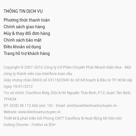
THÔNG TIN DỊCH VỤ
Phương thức thanh toán
Chính sách giao hàng
Hủy & thay đổi đơn hàng
Chính sách bảo mật
Điều khoản sử dụng
Trang hỗ trợ khách hàng
Copyright © 2007-2016 Công ty Cổ Phần Chuyển Phát Nhanh Điện Hoa - Một
công ty thành viên của Interflora toàn cầu
Giấy chứng nhận ĐKKD số 0311502940 do Sở Kế hoạch & Đầu tư TP. HCM cấp
ngày 19/01/2012
Trụ sở chính: Ciaoflora Bldg 260/4/46 Nguyễn Thái Bình, P.12, Quận Tân Bình,
TPHCM
ĐT: (028) 38.112.666 (ext. 10) - Email:
xinchaoatdienhoatructuyen.vn
-
Website:
www.dienhoatructuyen.vn
Thiết kế & phát triển bởi Phòng CNTT Ciaoflora ® Hoạt động tốt trên môi
trường
Chrome
-
Firefox
và IE9+