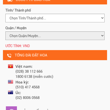
Tỉnh/ Thành phố
Quận / Huyện
ƯỚC TÍNH:
VND
TỔNG ĐÀI ĐẶT HOA
Việt nam:
(028) 38 112 666
1800 6138 (miễn cước)
Hoa kỳ:
(510) 417 4568
Úc:
(02) 8006 0568