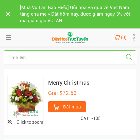
[Mùa Vu Lan Báo Hiếu] Gửi hoa và quà về Việt Nam
tặng cha mẹ » Đặt hôm nay, được giảm ngay 3% với
mã giảm giá VULAN
(0)
Merry Christmas
Giá: $72.53
Đặt mua
CA11-105
Click to zoom