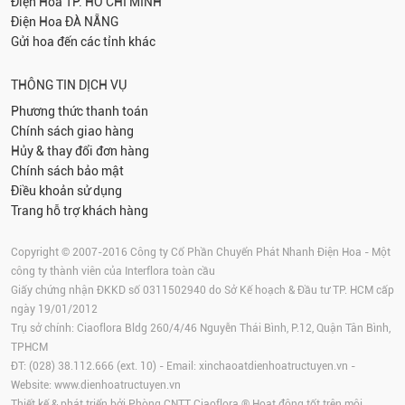
Điện Hoa
TP. HỒ CHÍ MINH
Điện Hoa
ĐÀ NẴNG
Gửi hoa đến các tỉnh khác
THÔNG TIN DỊCH VỤ
Phương thức thanh toán
Chính sách giao hàng
Hủy & thay đổi đơn hàng
Chính sách bảo mật
Điều khoản sử dụng
Trang hỗ trợ khách hàng
Copyright © 2007-2016 Công ty Cổ Phần Chuyển Phát Nhanh Điện Hoa - Một
công ty thành viên của Interflora toàn cầu
Giấy chứng nhận ĐKKD số 0311502940 do Sở Kế hoạch & Đầu tư TP. HCM cấp
ngày 19/01/2012
Trụ sở chính: Ciaoflora Bldg 260/4/46 Nguyễn Thái Bình, P.12, Quận Tân Bình,
TPHCM
ĐT: (028) 38.112.666 (ext. 10) - Email:
xinchaoatdienhoatructuyen.vn
-
Website:
www.dienhoatructuyen.vn
Thiết kế & phát triển bởi Phòng CNTT Ciaoflora ® Hoạt động tốt trên môi