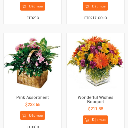
Đặt mua
Đặt mua
FTD213
FTD217-COLO
Pink Assortment
Wonderful Wishes
Bouquet
$233.65
$211.88
Đặt mua
Đặt mua
FTD319