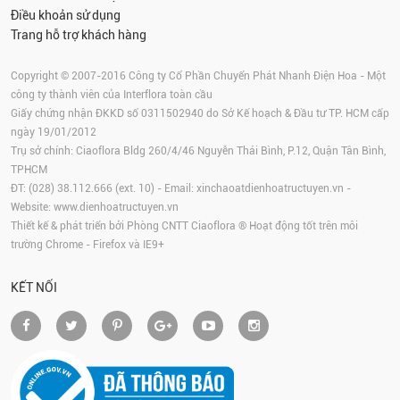
Điều khoản sử dụng
Trang hỗ trợ khách hàng
Copyright © 2007-2016 Công ty Cổ Phần Chuyển Phát Nhanh Điện Hoa - Một
công ty thành viên của Interflora toàn cầu
Giấy chứng nhận ĐKKD số 0311502940 do Sở Kế hoạch & Đầu tư TP. HCM cấp
ngày 19/01/2012
Trụ sở chính: Ciaoflora Bldg 260/4/46 Nguyễn Thái Bình, P.12, Quận Tân Bình,
TPHCM
ĐT: (028) 38.112.666 (ext. 10) - Email:
xinchaoatdienhoatructuyen.vn
-
Website:
www.dienhoatructuyen.vn
Thiết kế & phát triển bởi Phòng CNTT Ciaoflora ® Hoạt động tốt trên môi
trường
Chrome
-
Firefox
và IE9+
KẾT NỐI