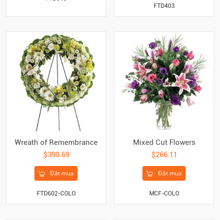
FTD403
Wreath of Remembrance
Mixed Cut Flowers
$390.69
$266.11
Đặt mua
Đặt mua
FTD602-COLO
MCF-COLO