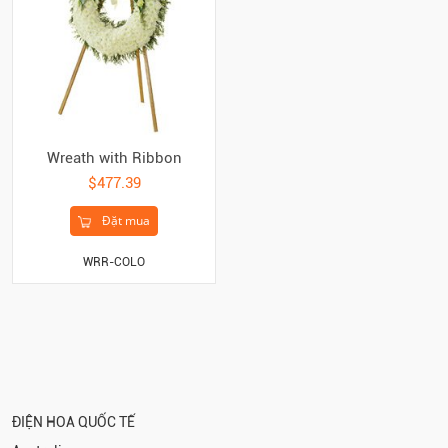
Wreath with Ribbon
$477.39
Đặt mua
WRR-COLO
ĐIỆN HOA QUỐC TẾ