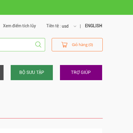
Xem điểm tích lũy
Tiền tệ :
ENGLISH
usd
usd
Giỏ hàng (0)
vnd
BỘ SƯU TẬP
TRỢ GIÚP