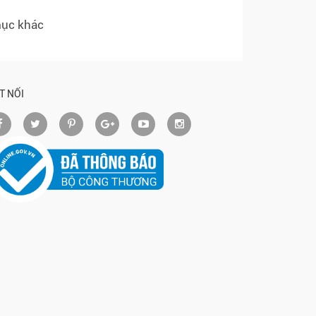
mục khác
T NỐI