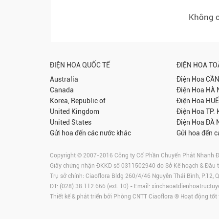
Không c
ĐIỆN HOA QUỐC TẾ
ĐIỆN HOA T
Australia
Điện Hoa
CẦN
Canada
Điện Hoa
HÀ 
Korea, Republic of
Điện Hoa
HUẾ
United Kingdom
Điện Hoa
TP.
United States
Điện Hoa
ĐÀ 
Gửi hoa đến các nước khác
Gửi hoa đến c
Copyright © 2007-2016 Công ty Cổ Phần Chuyển Phát Nhanh Điện
Giấy chứng nhận ĐKKD số 0311502940 do Sở Kế hoạch & Đầu 
Trụ sở chính: Ciaoflora Bldg 260/4/46 Nguyễn Thái Bình, P.12,
ĐT: (028) 38.112.666 (ext. 10) - Email:
xinchaoatdienhoatructuy
Thiết kế & phát triển bởi Phòng CNTT Ciaoflora ® Hoạt động tốt