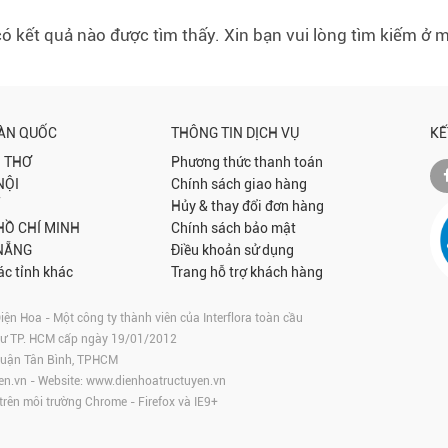
ó kết quả nào được tìm thấy. Xin bạn vui lòng tìm kiếm ở 
OÀN QUỐC
THÔNG TIN DỊCH VỤ
KẾ
 THƠ
Phương thức thanh toán
NỘI
Chính sách giao hàng
Hủy & thay đổi đơn hàng
 HỒ CHÍ MINH
Chính sách bảo mật
NẴNG
Điều khoản sử dụng
ác tỉnh khác
Trang hỗ trợ khách hàng
 Hoa - Một công ty thành viên của Interflora toàn cầu
tư TP. HCM cấp ngày 19/01/2012
 Quận Tân Bình, TPHCM
en.vn
- Website:
www.dienhoatructuyen.vn
 trên môi trường
Chrome
-
Firefox
và IE9+