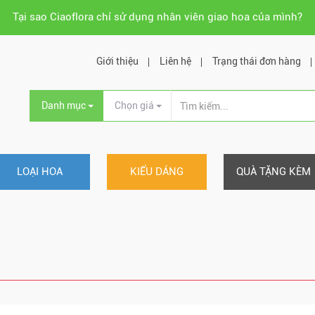
Tại sao Ciaoflora chỉ sử dụng nhân viên giao hoa của mình?
Giới thiệu
Liên hệ
Trạng thái đơn hàng
Danh mục
Chọn giá
LOẠI HOA
KIỂU DÁNG
QUÀ TẶNG KÈM