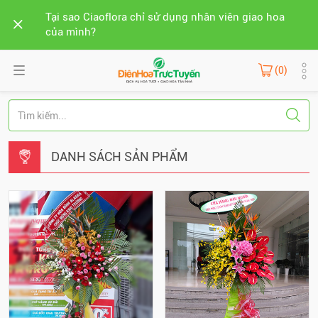
Tại sao Ciaoflora chỉ sử dụng nhân viên giao hoa
của mình?
(0)
DANH SÁCH SẢN PHẨM