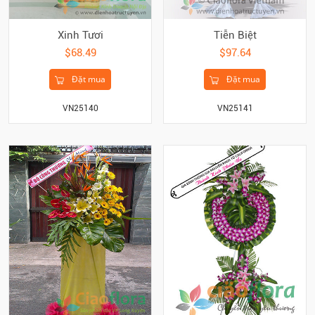
Xinh Tươi
Tiễn Biệt
$68.49
$97.64
Đặt mua
Đặt mua
VN25140
VN25141