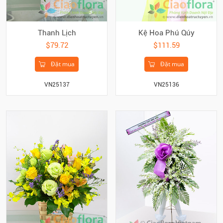
Thanh Lịch
Kệ Hoa Phú Qúy
$79.72
$111.59
Đặt mua
Đặt mua
VN25137
VN25136